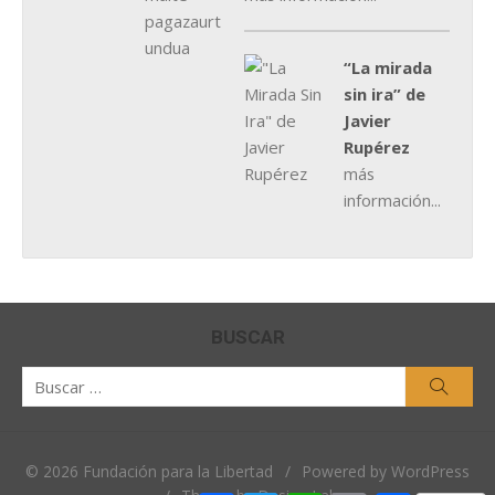
“La mirada
sin ira” de
Javier
Rupérez
más
información...
BUSCAR
Buscar
Busca
por:
© 2026 Fundación para la Libertad
/
Powered by WordPress