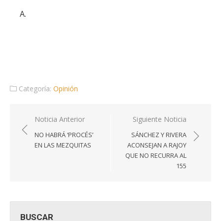
A.
Categoría:
Opinión
Navegación
Noticia Anterior
Siguiente Noticia
de
NO HABRÁ ‘PROCÉS’
SÁNCHEZ Y RIVERA
entradas
EN LAS MEZQUITAS
ACONSEJAN A RAJOY
QUE NO RECURRA AL
155
BUSCAR