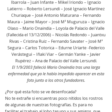
Ibarrola – Juan Infante – Mikel Iriondo – Ignacio
Latierro – Roberto Lersundi – José Ignacio Martínez
Churiaque – José Antonio Maturana – Fernando
Maura – Jaime Mayor – José Mª Muguruza – Ignacio
Olaso – Mario Onaindía – Loyola de Palacio del Valle
(Fallecida el 13/12/2006) – Nicolás Redondo – Juantxu
Rivas – Cristina Ruiz – Fernando Savater – José Mª
Segura – Carlos Totorica – Edurne Uriarte -Federico
Verástegui – Iñaki Viar – Germán Yanke – Javier
Rupérez – Ana de Palacio del Valle Lersundi.
El 1/9/2003 falleció Mario Onaindia tras una larga
enfermedad que ya le había impedido aparecer en esta
foto junto a los otros fundadores.
¿Por qué esta foto se ve desenfocada?
No te extrañe si encuentras poco nítidos los rostros
de algunas de nuestras fotografías. Es para no
facilitar el trabajo al lobo tasuno y sus amigos, que