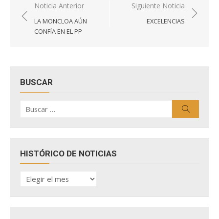
Navegación
Noticia Anterior
Siguiente Noticia
de
LA MONCLOA AÚN
EXCELENCIAS
entradas
CONFÍA EN EL PP
BUSCAR
Buscar
Buscar
por:
HISTÓRICO DE NOTICIAS
HISTÓRICO
DE
NOTICIAS