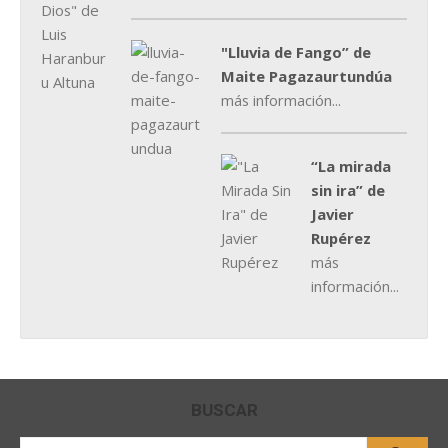
"Lluvia de Fango” de
Maite Pagazaurtundúa
más información...
“La mirada
sin ira” de
Javier
Rupérez
más
información...
BUSCAR
Buscar