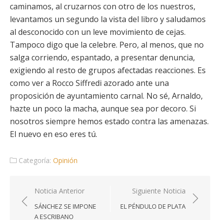
caminamos, al cruzarnos con otro de los nuestros,
levantamos un segundo la vista del libro y saludamos
al desconocido con un leve movimiento de cejas.
Tampoco digo que la celebre. Pero, al menos, que no
salga corriendo, espantado, a presentar denuncia,
exigiendo al resto de grupos afectadas reacciones. Es
como ver a Rocco Siffredi azorado ante una
proposición de ayuntamiento carnal. No sé, Arnaldo,
hazte un poco la macha, aunque sea por decoro. Si
nosotros siempre hemos estado contra las amenazas.
El nuevo en eso eres tú.
Categoría:
Opinión
Navegación
Noticia Anterior
Siguiente Noticia
de
SÁNCHEZ SE IMPONE
EL PÉNDULO DE PLATA
entradas
A ESCRIBANO