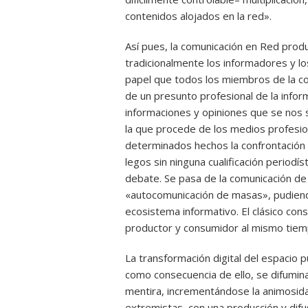
contenidos alojados en la red».
Así pues, la comunicación en Red prod
tradicionalmente los informadores y l
papel que todos los miembros de la c
de un presunto profesional de la inform
informaciones y opiniones que se nos 
la que procede de los medios profesio
determinados hechos la confrontación 
legos sin ninguna cualificación periodí
debate. Se pasa de la comunicación de 
«autocomunicación de masas», pudiendo
ecosistema informativo. El clásico con
productor y consumidor al mismo tiem
La transformación digital del espacio 
como consecuencia de ello, se difumina
mentira, incrementándose la animosida
extremistas, con una producción y difu