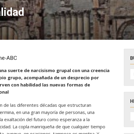
lidad
ine-ABC
B
una suerte de narcisismo grupal con una creencia
B
po
ropio grupo, acompañada de un desprecio por
irven con habilidad las nuevas formas de
onal
H
ón de las diferentes décadas que estructuran
ermina, en una gran mayoría de personas, una
H
D
la exaltación del futuro como esperanza a la
N
cidad. La copla
manriqueña de que cualquier tiempo
rta, aunque, en ocasiones, tampoco es mentira. Y