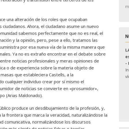
m
uce una alteración de los roles que ocupaban
os ciudadanos. Ahora, el ciudadano asume un nuevo
omunidad sabemos perfectamente que no es real, el
N
ación y la opinión, pero, pese a ello, tratamos las
suministra por esa nueva vía de la misma manera que
L
nales. Ya no es extraño encontrar en el debate sobre
e
entre noticias profesionales y meras opiniones de
-
stica o de experiencia sobre la materia objeto de
I
masas que estableciera Castells, a la
ví
 cualquier individuo crear por sí mismo el
sumidor de noticias se convierte en «prosumidor»,
po (Arias Maldonado).
público produce un desdibujamiento de la profesión, y,
 la frontera que marca la veracidad, naturalizándose la
d comunicativa, normalizándose los discursos
sión más rápida de noticias falsas o teorías