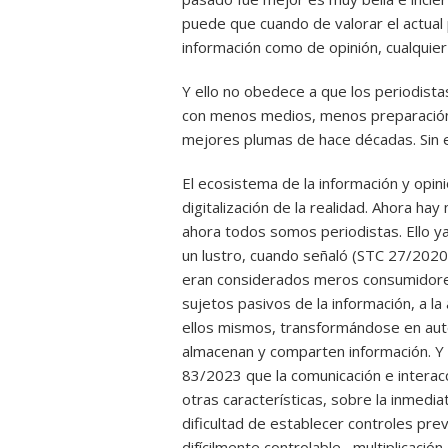
puede que cuando de valorar el actual 
información como de opinión, cualquie
Y ello no obedece a que los periodist
con menos medios, menos preparación. 
mejores plumas de hace décadas. Sin 
El ecosistema de la información y opin
digitalización de la realidad. Ahora h
ahora todos somos periodistas. Ello ya
un lustro, cuando señaló (STC 27/2020
eran considerados meros consumidore
sujetos pasivos de la información, a la
ellos mismos, transformándose en auté
almacenan y comparten información. Y 
83/2023 que la comunicación e interacc
otras características, sobre la inmedia
dificultad de establecer controles prev
difícilmente controlable– multiplicación