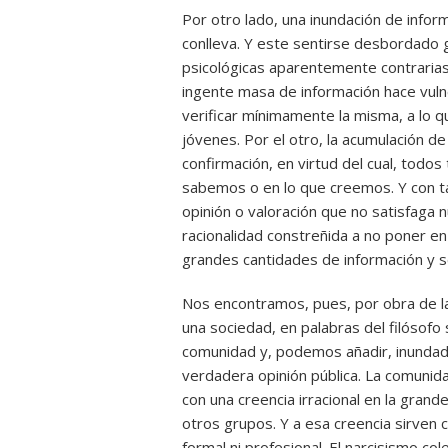
Por otro lado, una inundación de infor
conlleva. Y este sentirse desbordado g
psicológicas aparentemente contrarias 
ingente masa de información hace vulne
verificar mínimamente la misma, a lo
jóvenes. Por el otro, la acumulación d
confirmación, en virtud del cual, todo
sabemos o en lo que creemos. Y con tan
opinión o valoración que no satisfaga 
racionalidad constreñida a no poner en
grandes cantidades de información y se
Nos encontramos, pues, por obra de l
una sociedad, en palabras del filósof
comunidad y, podemos añadir, inundad
verdadera opinión pública. La comunida
con una creencia irracional en la gra
otros grupos. Y a esa creencia sirven c
formal ni profesional. El narcisismo col