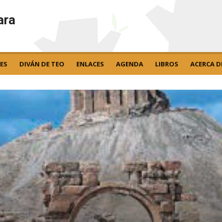
ara
ES
DIVÁN DE TEO
ENLACES
AGENDA
LIBROS
ACERCA D