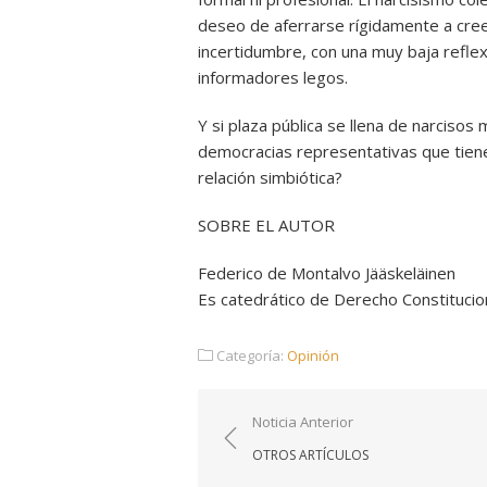
deseo de aferrarse rígidamente a cree
incertidumbre, con una muy baja reflex
informadores legos.
Y si plaza pública se llena de narciso
democracias representativas que tienen
relación simbiótica?
SOBRE EL AUTOR
Federico de Montalvo Jääskeläinen
Es catedrático de Derecho Constitucion
Categoría:
Opinión
Navegación
Noticia Anterior
de
OTROS ARTÍCULOS
entradas