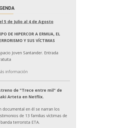
GENDA
el 5 de Julio al 4 de Agosto
XPO DE HIPERCOR A ERMUA, EL
ERRORISMO Y SUS VÍCTIMAS
spacio Joven Santander. Entrada
atuita
ás información
streno de "Trece entre mil" de
ñaki Arteta en Netflix.
n documental en él se narran los
estimonios de 13 familias víctimas de
 banda terrorista ETA.