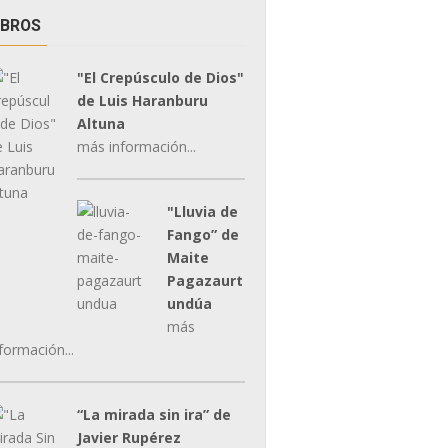
IBROS
"El Crepúsculo de Dios"
de Luis Haranburu
Altuna
más información...
"Lluvia de
Fango” de
Maite
Pagazaurt
undúa
más
formación...
“La mirada sin ira” de
Javier Rupérez