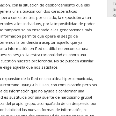
mación, con la situación de desbordamiento que ello
enera una situación con dos características
pero coexistentes: por un lado, la exposición a tan
rables a los individuos, por la imposibilidad de poder
 que tampoco se ha enseñado a las generaciones más
e información permite que opere el sesgo de
s tenemos la tendencia a aceptar aquello que ya
ta información en Red es difícil no encontrar una
nuestro sesgo. Nuestra racionalidad es ahora una
 cuestión nuestra preferencia. No se pueden asimilar
 elige aquella que nos satisface.
a expansión de la Red en una aldea hipercomunicada,
o surcoreano Byung-Chul Han, con comunicación pero sin
a de información que no ayuda a conformar una
d es sustituida por una suerte de narcisismo grupal
ndeza del propio grupo, acompañada de un desprecio por
on habilidad las nuevas formas de información, ni
ectivo exige una alta necesidad de cierre cognitivo, un