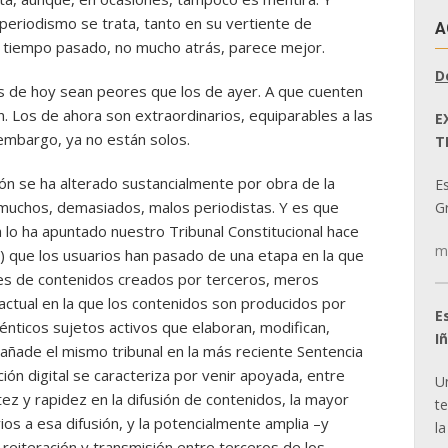
periodismo se trata, tanto en su vertiente de
A
r tiempo pasado, no mucho atrás, parece mejor.
D
as de hoy sean peores que los de ayer. A que cuenten
Los de ahora son extraordinarios, equiparables a las
E
embargo, ya no están solos.
T
ión se ha alterado sustancialmente por obra de la
E
ay muchos, demasiados, malos periodistas. Y es que
Gr
 lo ha apuntado nuestro Tribunal Constitucional hace
m
) que los usuarios han pasado de una etapa en la que
s de contenidos creados por terceros, meros
 actual en la que los contenidos son producidos por
E
nticos sujetos activos que elaboran, modifican,
I
añade el mismo tribunal en la más reciente Sentencia
ión digital se caracteriza por venir apoyada, entre
U
tez y rapidez en la difusión de contenidos, la mayor
t
ios a esa difusión, y la potencialmente amplia –y
la
, reiteración y transmisión entre terceros de los