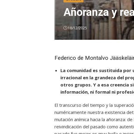
Añoranza y rea
18/12/2025
Federico de Montalvo Jääskelä
La comunidad es sustituida por 
irracional en la grandeza del p
otros grupos. Y a esa creencia s
información, ni formal ni profesi
El transcurso del tiempo y la superaci
numéricamente nuestra existencia det
mutación anímica hacia la añoranza: de 
reivindicación del pasado como autenti
pasado fue mejor es muy bella e incie