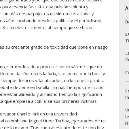
pura esencia fascista, esa pulsión violenta y
A
a con más desparpajo, es un síntoma irracional y
mos años incubando desde la política y el periodismo,
D
enefician electoralmente, al tiempo que se hacen
E
T
o es su creciente grado de toxicidad que pone en riesgo
E
Gr
ismo, ser moderado y procurar ser ecuánime –que no
m
lo que da réditos es la furia, la espuma por la boca y
 tiempos feroces y fanatizados, en los que la palabra
ebate deviene en batalla campal. Tiempos de juicios
E
e estar alineado y al mismo tiempo la significación
I
usa que empieza a cobrarse sus primeras víctimas.
U
servador Charlie Kirk en una universidad
t
eral colombiano Miguel Uribe Turbay, ejecutados de un
la
rte de lo mismo. Tras cada asesinato de este tipo hay