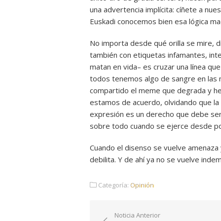
una advertencia implícita: cíñete a nue
Euskadi conocemos bien esa lógica ma
No importa desde qué orilla se mire, d
también con etiquetas infamantes, int
matan en vida– es cruzar una línea que 
todos tenemos algo de sangre en las
compartido el meme que degrada y hem
estamos de acuerdo, olvidando que la 
expresión es un derecho que debe ser 
sobre todo cuando se ejerce desde po
Cuando el disenso se vuelve amenaza y 
debilita. Y de ahí ya no se vuelve inde
Categoría:
Opinión
Navegación
Noticia Anterior