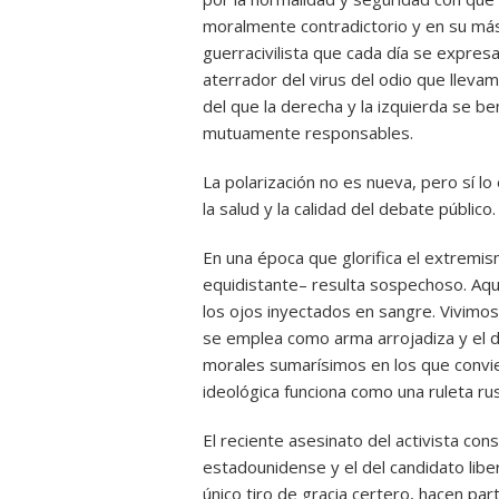
moralmente contradictorio y en su más 
guerracivilista que cada día se expres
aterrador del virus del odio que lleva
del que la derecha y la izquierda se b
mutuamente responsables.
La polarización no es nueva, pero sí l
la salud y la calidad del debate público.
En una época que glorifica el extrem
equidistante– resulta sospechoso. Aquí 
los ojos inyectados en sangre. Vivimos
se emplea como arma arrojadiza y el d
morales sumarísimos en los que convien
ideológica funciona como una ruleta r
El reciente asesinato del activista con
estadounidense y el del candidato lib
único tiro de gracia certero, hacen pa