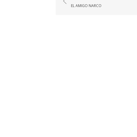
de
EL AMIGO NARCO
entradas