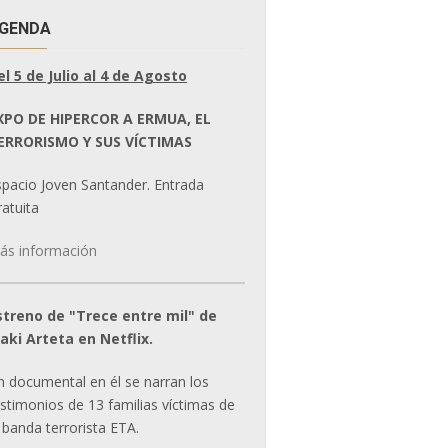
GENDA
el 5 de Julio al 4 de Agosto
XPO DE HIPERCOR A ERMUA, EL
ERRORISMO Y SUS VÍCTIMAS
spacio Joven Santander. Entrada
atuita
ás información
streno de "Trece entre mil" de
ñaki Arteta en Netflix.
n documental en él se narran los
estimonios de 13 familias víctimas de
 banda terrorista ETA.