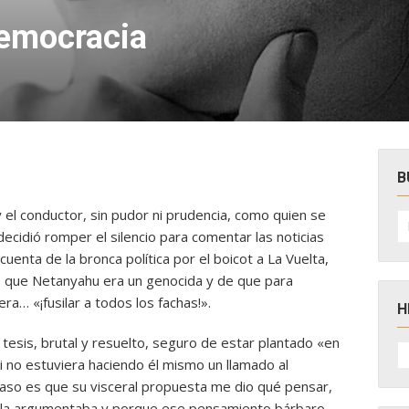
democracia
B
y el conductor, sin pudor ni prudencia, como quien se
B
po
 decidió romper el silencio para comentar las noticias
enta de la bronca política por el boicot a La Vuelta,
 que Netanyahu era un genocida y de que para
ra… «¡fusilar a todos los fachas!».
H
 tesis, brutal y resuelto, seguro de estar plantado «en
H
D
si no estuviera haciendo él mismo un llamado al
N
caso es que su visceral propuesta me dio qué pensar,
e la argumentaba y porque ese pensamiento bárbaro,