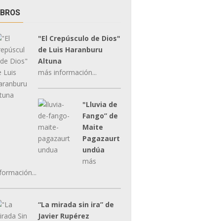
IBROS
"El Crepúsculo de Dios"
de Luis Haranburu
Altuna
más información...
"Lluvia de
Fango” de
Maite
Pagazaurt
undúa
más
formación...
“La mirada sin ira” de
Javier Rupérez