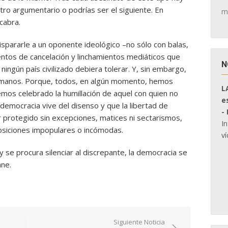
stro argumentario o podrías ser el siguiente. En
m
cabra.
ispararle a un oponente ideológico –no sólo con balas,
entos de cancelación y linchamientos mediáticos que
N
ningún país civilizado debiera tolerar. Y, sin embargo,
 manos. Porque, todos, en algún momento, hemos
L
os celebrado la humillación de aquel con quien no
e
democracia vive del disenso y que la libertad de
-
protegido sin excepciones, matices ni sectarismos,
I
siciones impopulares o incómodas.
ví
se procura silenciar al discrepante, la democracia se
mne.
Siguiente Noticia