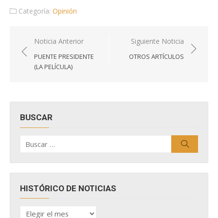
Categoría:
Opinión
Navegación
Noticia Anterior
Siguiente Noticia
de
PUENTE PRESIDENTE
OTROS ARTÍCULOS
entradas
(LA PELÍCULA)
BUSCAR
Buscar
Buscar
por:
HISTÓRICO DE NOTICIAS
HISTÓRICO
DE