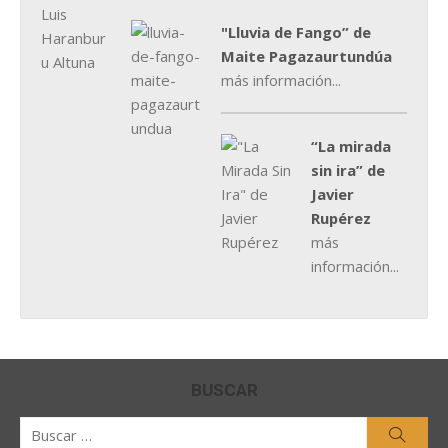
"Lluvia de Fango” de
Maite Pagazaurtundúa
más información...
“La mirada
sin ira” de
Javier
Rupérez
más
información...
BUSCAR
Buscar
Busca
por: