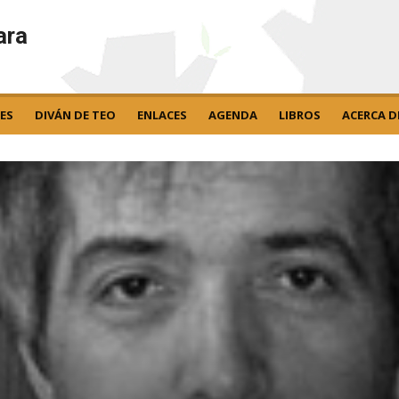
ara
ES
DIVÁN DE TEO
ENLACES
AGENDA
LIBROS
ACERCA D