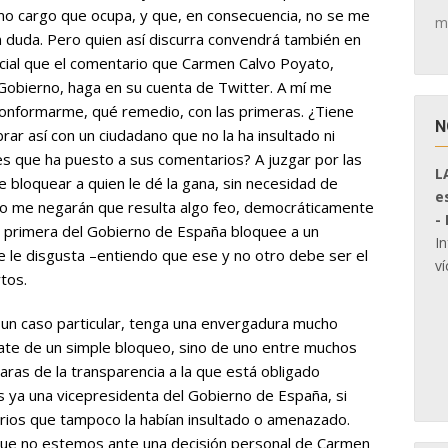
imo cargo que ocupa, y que, en consecuencia, no se me
m
n duda. Pero quien así discurra convendrá también en
icial que el comentario que Carmen Calvo Poyato,
 Gobierno, haga en su cuenta de Twitter. A mí me
conformarme, qué remedio, con las primeras. ¿Tiene
N
rar así con un ciudadano que no la ha insultado ni
s que ha puesto a sus comentarios? A juzgar por las
L
 bloquear a quien le dé la gana, sin necesidad de
e
 no me negarán que resulta algo feo, democráticamente
-
a primera del Gobierno de España bloquee a un
I
 le disgusta ­–entiendo que ese y no otro debe ser el
ví
tos.
ir un caso particular, tenga una envergadura mucho
rate de un simple bloqueo, sino de uno entre muchos
aras de la transparencia a la que está obligado
s ya una vicepresidenta del Gobierno de España, si
rios que tampoco la habían insultado o amenazado.
que no estemos ante una decisión personal de Carmen