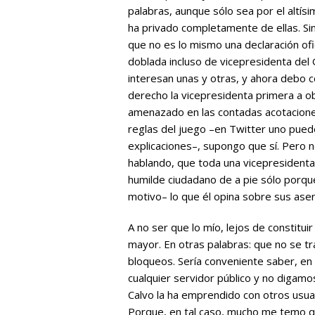
palabras, aunque sólo sea por el altís
ha privado completamente de ellas. Si
que no es lo mismo una declaración of
doblada incluso de vicepresidenta del
interesan unas y otras, y ahora debo 
derecho la vicepresidenta primera a ob
amenazado en las contadas acotacione
reglas del juego –en Twitter uno puede
explicaciones–, supongo que sí. Pero
hablando, que toda una vicepresident
humilde ciudadano de a pie sólo porque
motivo– lo que él opina sobre sus aser
A no ser que lo mío, lejos de constitu
mayor. En otras palabras: que no se t
bloqueos. Sería conveniente saber, en 
cualquier servidor público y no digamo
Calvo la ha emprendido con otros usua
Porque, en tal caso, mucho me temo 