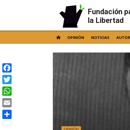
Skip
to
Fundación p
content
la Libertad
OPINIÓN
NOTICIAS
AUTOR
Facebook
Twitter
WhatsApp
Email
Compartir
OPINIÓN