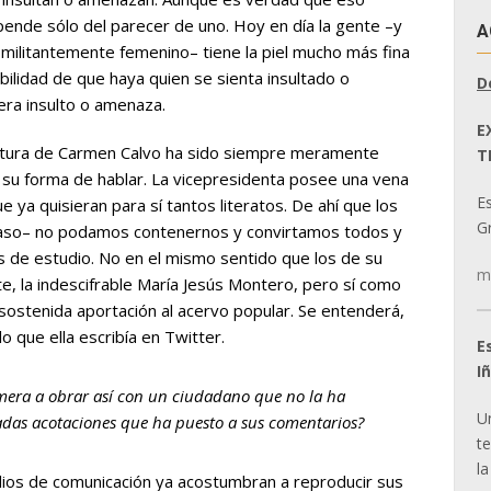
pende sólo del parecer de uno. Hoy en día la gente –y
A
 militantemente femenino– tiene la piel mucho más fina
bilidad de que haya quien se sienta insultado o
D
era insulto o amenaza.
E
critura de Carmen Calvo ha sido siempre meramente
T
r su forma de hablar. La vicepresidenta posee una vena
E
ue ya quisieran para sí tantos literatos. De ahí que los
Gr
 caso– no podamos contenernos y convirtamos todos y
 de estudio. No en el mismo sentido que los de su
m
e, la indescifrable
María Jesús Montero
, pero sí como
ostenida aportación al acervo popular. Se entenderá,
o que ella escribía en Twitter.
E
I
imera a obrar así con un ciudadano que no la ha
U
adas acotaciones que ha puesto a sus comentarios?
t
la
dios de comunicación ya acostumbran a reproducir sus