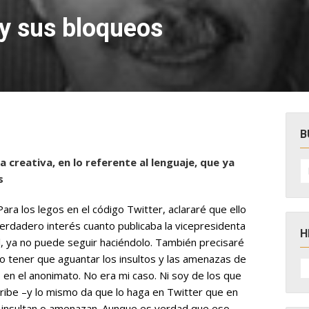
y sus bloqueos
B
 creativa, en lo referente al lenguaje, que ya
B
po
s
ra los legos en el código Twitter, aclararé que ello
verdadero interés cuanto publicaba la vicepresidenta
H
l, ya no puede seguir haciéndolo. También precisaré
no tener que aguantar los insultos y las amenazas de
H
D
en el anonimato. No era mi caso. Ni soy de los que
N
cribe –y lo mismo da que lo haga en Twitter que en
ue insultan o amenazan. Aunque es verdad que eso