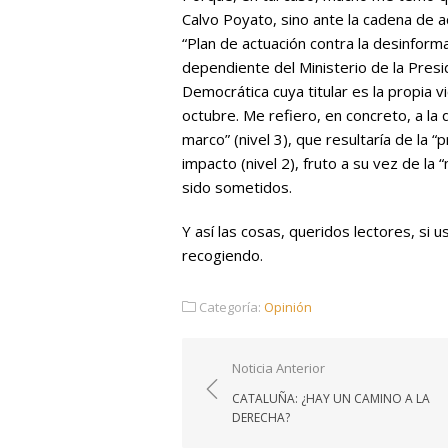
Calvo Poyato, sino ante la cadena de ac
“Plan de actuación contra la desinform
dependiente del Ministerio de la Presi
Democrática cuya titular es la propia 
octubre. Me refiero, en concreto, a la
marco” (nivel 3), que resultaría de la 
impacto (nivel 2), fruto a su vez de la “
sido sometidos.
Y así las cosas, queridos lectores, si
recogiendo.
Categoría:
Opinión
Navegación
Noticia Anterior
de
CATALUÑA: ¿HAY UN CAMINO A LA
entradas
DERECHA?