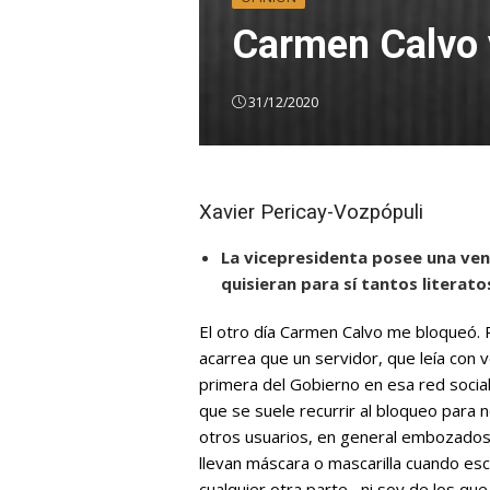
Carmen Calvo 
31/12/2020
Xavier Pericay-Vozpópuli
La vicepresidenta posee una vena
quisieran para sí tantos literato
El otro día
Carmen Calvo
me bloqueó. Pa
acarrea que un servidor, que leía con 
primera del Gobierno en esa red socia
que se suele recurrir al bloqueo para 
otros usuarios, en general embozados 
llevan máscara o mascarilla cuando es
cualquier otra parte– ni soy de los q