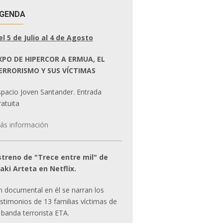
GENDA
el 5 de Julio al 4 de Agosto
XPO DE HIPERCOR A ERMUA, EL
ERRORISMO Y SUS VÍCTIMAS
spacio Joven Santander. Entrada
atuita
ás información
streno de "Trece entre mil" de
ñaki Arteta en Netflix.
n documental en él se narran los
estimonios de 13 familias víctimas de
 banda terrorista ETA.