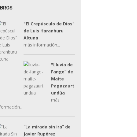
IBROS
"El Crepúsculo de Dios"
de Luis Haranburu
Altuna
más información...
"Lluvia de
Fango” de
Maite
Pagazaurt
undúa
más
formación...
“La mirada sin ira” de
Javier Rupérez