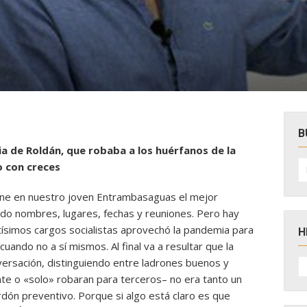
B
nia de Roldán, que robaba a los huérfanos de la
B
o con creces
po
iene en nuestro joven Entrambasaguas el mejor
ndo nombres, lugares, fechas y reuniones. Pero hay
ísimos cargos socialistas aprovechó la pandemia para
H
cuando no a sí mismos. Al final va a resultar que la
H
versación, distinguiendo entre ladrones buenos y
D
te o «solo» robaran para terceros– no era tanto un
N
rdón preventivo. Porque si algo está claro es que