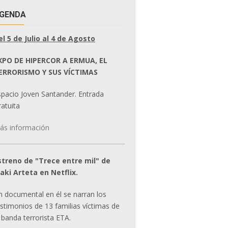
GENDA
el 5 de Julio al 4 de Agosto
XPO DE HIPERCOR A ERMUA, EL
ERRORISMO Y SUS VÍCTIMAS
spacio Joven Santander. Entrada
atuita
ás información
streno de "Trece entre mil" de
ñaki Arteta en Netflix.
n documental en él se narran los
estimonios de 13 familias víctimas de
 banda terrorista ETA.