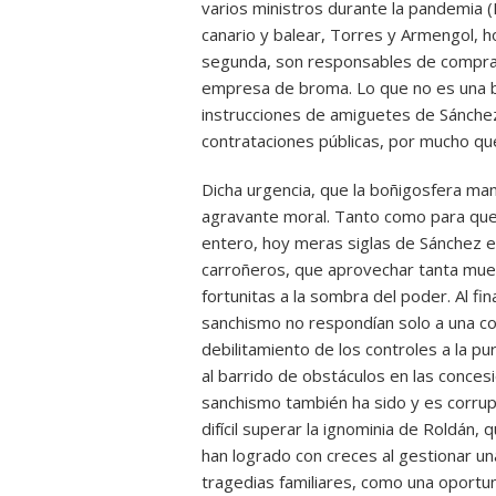
varios ministros durante la pandemia (
canario y balear, Torres y Armengol, h
segunda, son responsables de comprar
empresa de broma. Lo que no es una b
instrucciones de amiguetes de Sánchez 
contrataciones públicas, por mucho que
Dicha urgencia, que la boñigosfera man
agravante moral. Tanto como para que 
entero, hoy meras siglas de Sánchez e
carroñeros, que aprovechar tanta muer
fortunitas a la sombra del poder. Al f
sanchismo no respondían solo a una con
debilitamiento de los controles a la pur
al barrido de obstáculos en las conces
sanchismo también ha sido y es corrupc
difícil superar la ignominia de Roldán, 
han logrado con creces al gestionar un
tragedias familiares, como una oportun