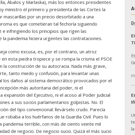
Illa, Ábalos y Marlaska), más los entonces presidentes
A
oy ministro el primero y presidenta de las Cortes la
 mascarillas por un precio desorbitado a una
D
roma es que cometieran tal fechoría siguiendo
e infringiendo los principios que rigen las
E
 la pandemia hiciera urgentes las contrataciones.
T
eja como excusa, es, por el contrario, un atroz
E
en esta piedra tropiece y se rompa la crisma el PSOE
Gr
n la construcción de su autocracia. Nada más grave,
te, tanto miedo y confusión, para levantar unas
m
inal los daños al sistema democrático provocados por el
cepción más autoritaria del poder, ni el
a expansión del Ejecutivo, ni el acoso al Poder Judicial
E
I
iones a sus socios parlamentarios golpistas. No. El
ión del tipo convencional: llevárselo crudo. Parecía
U
que robaba a los huérfanos de la Guardia Civil. Pues lo
t
a pandemia terrible, con más de ciento veinte mil
la
idad de negocio. De negocio sucio. Quizá el más sucio