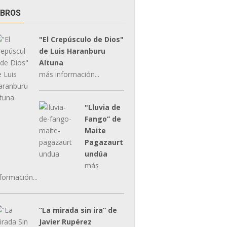
IBROS
"El Crepúsculo de Dios"
de Luis Haranburu
Altuna
más información...
"Lluvia de
Fango” de
Maite
Pagazaurt
undúa
más
formación...
“La mirada sin ira” de
Javier Rupérez