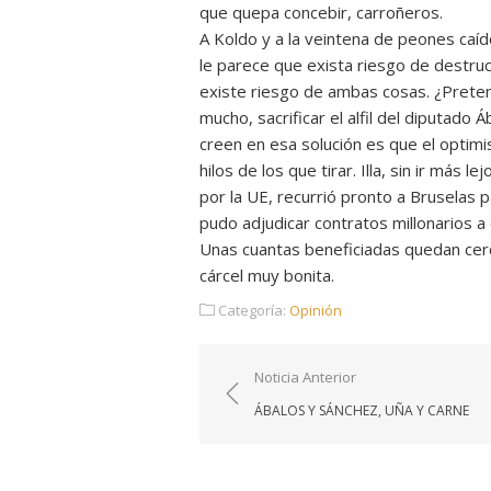
que quepa concebir, carroñeros.
A Koldo y a la veintena de peones caído
le parece que exista riesgo de destru
existe riesgo de ambas cosas. ¿Pretend
mucho, sacrificar el alfil del diputado
creen en esa solución es que el optimi
hilos de los que tirar. Illa, sin ir más 
por la UE, recurrió pronto a Bruselas pa
pudo adjudicar contratos millonarios a
Unas cuantas beneficiadas quedan cerc
cárcel muy bonita.
Categoría:
Opinión
Navegación
Noticia Anterior
de
ÁBALOS Y SÁNCHEZ, UÑA Y CARNE
entradas