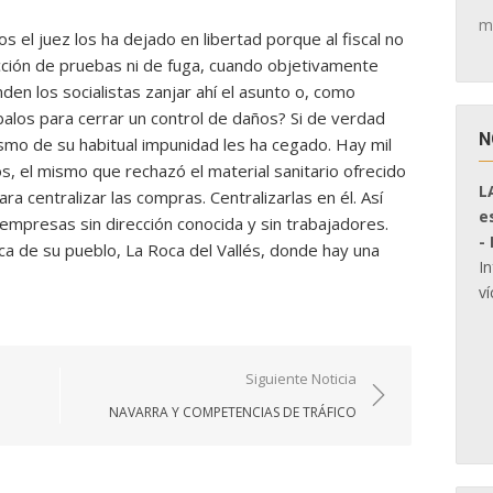
m
s el juez los ha dejado en libertad porque al fiscal no
cción de pruebas ni de fuga, cuando objetivamente
en los socialistas zanjar ahí el asunto o, como
 Ábalos para cerrar un control de daños? Si de verdad
N
smo de su habitual impunidad les ha cegado. Hay mil
lejos, el mismo que rechazó el material sanitario ofrecido
L
ra centralizar las compras. Centralizarlas en él. Así
e
 empresas sin dirección conocida y sin trabajadores.
-
a de su pueblo, La Roca del Vallés, donde hay una
I
ví
Siguiente Noticia
NAVARRA Y COMPETENCIAS DE TRÁFICO