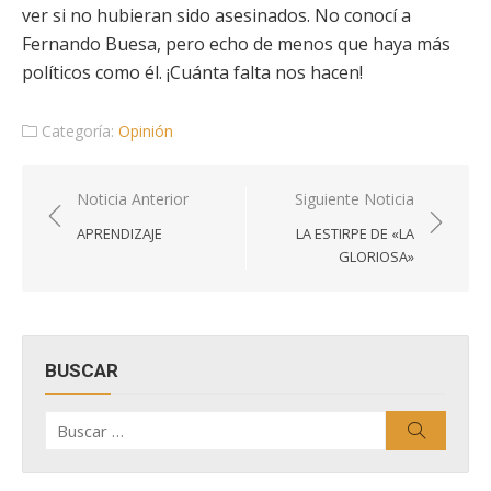
ver si no hubieran sido asesinados. No conocí a
Fernando Buesa, pero echo de menos que haya más
políticos como él. ¡Cuánta falta nos hacen!
Categoría:
Opinión
Navegación
Noticia Anterior
Siguiente Noticia
de
APRENDIZAJE
LA ESTIRPE DE «LA
entradas
GLORIOSA»
BUSCAR
Buscar
Buscar
por: