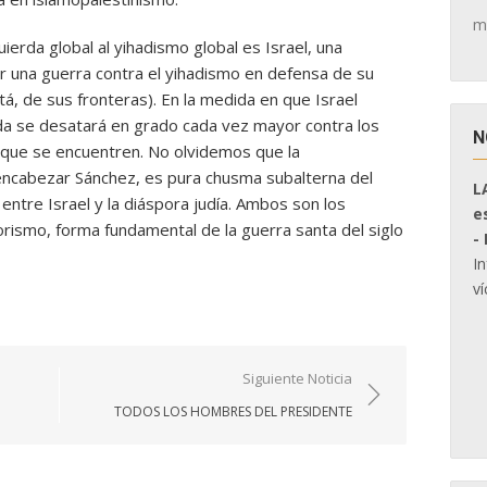
m
uierda global al yihadismo global es Israel, una
una guerra contra el yihadismo en defensa de su
stá, de sus fronteras). En la medida en que Israel
ierda se desatará en grado cada vez mayor contra los
N
n que se encuentren. No olvidemos que la
encabezar Sánchez, es pura chusma subalterna del
L
entre Israel y la diáspora judía. Ambos son los
e
rorismo, forma fundamental de la guerra santa del siglo
-
I
ví
Siguiente Noticia
TODOS LOS HOMBRES DEL PRESIDENTE