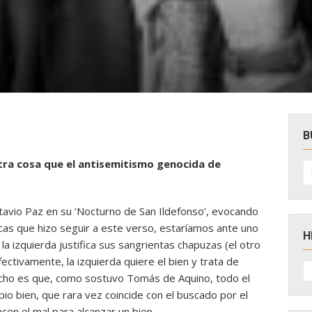
B
otra cosa que el antisemitismo genocida de
B
po
Octavio Paz en su ‘Nocturno de San Ildefonso’, evocando
ticas que hizo seguir a este verso, estaríamos ante uno
H
la izquierda justifica sus sangrientas chapuzas (el
otro
ctivamente, la izquierda quiere el bien y trata de
H
D
echo es que, como sostuvo Tomás de Aquino, todo el
N
pio bien, que rara vez coincide con el buscado por el
acen el mal para alcanzar un bien.