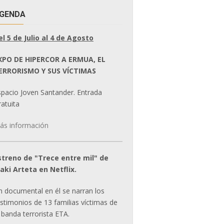
GENDA
el 5 de Julio al 4 de Agosto
XPO DE HIPERCOR A ERMUA, EL
ERRORISMO Y SUS VÍCTIMAS
spacio Joven Santander. Entrada
atuita
ás información
streno de "Trece entre mil" de
ñaki Arteta en Netflix.
n documental en él se narran los
estimonios de 13 familias víctimas de
 banda terrorista ETA.