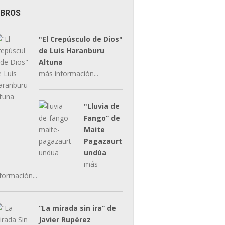
IBROS
"El Crepúsculo de Dios"
de Luis Haranburu
Altuna
más información...
"Lluvia de
Fango” de
Maite
Pagazaurt
undúa
más
formación...
“La mirada sin ira” de
Javier Rupérez