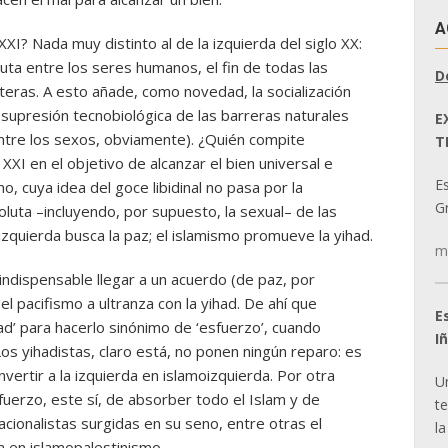
A
XXI? Nada muy distinto al de la izquierda del siglo XX:
oluta entre los seres humanos, el fin de todas las
D
nteras. A esto añade, como novedad, la socialización
a supresión tecnobiológica de las barreras naturales
E
entre los sexos, obviamente). ¿Quién compite
T
 XXI en el objetivo de alcanzar el bien universal e
E
, cuya idea del goce libidinal no pasa por la
Gr
oluta –incluyendo, por supuesto, la sexual– de las
izquierda busca la paz; el islamismo promueve la yihad.
m
 indispensable llegar a un acuerdo (de paz, por
l pacifismo a ultranza con la yihad. De ahí que
E
had’ para hacerlo sinónimo de ‘esfuerzo’, cuando
I
Los yihadistas, claro está, no ponen ningún reparo: es
nvertir a la izquierda en islamoizquierda. Por otra
U
fuerzo, este sí, de absorber todo el Islam y de
t
acionalistas surgidas en su seno, entre otras el
la
a en islamopalestinismo.