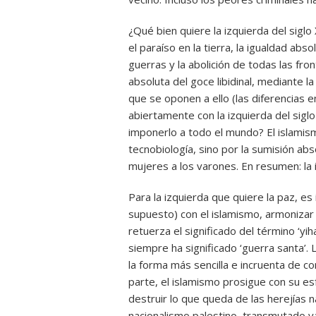
¿Qué bien quiere la izquierda del siglo 
el paraíso en la tierra, la igualdad abs
guerras y la abolición de todas las fro
absoluta del goce libidinal, mediante l
que se oponen a ello (las diferencias 
abiertamente con la izquierda del siglo
imponerlo a todo el mundo? El islamismo
tecnobiología, sino por la sumisión abs
mujeres a los varones. En resumen: la 
Para la izquierda que quiere la paz, es
supuesto) con el islamismo, armonizar e
retuerza el significado del término ‘yi
siempre ha significado ‘guerra santa’. 
la forma más sencilla e incruenta de co
parte, el islamismo prosigue con su es
destruir lo que queda de las herejías n
nacionalismo palestino, transmutado y