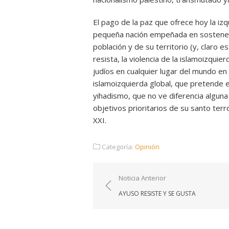
El pago de la paz que ofrece hoy la izq
pequeña nación empeñada en sostener 
población y de su territorio (y, claro e
resista, la violencia de la islamoizqu
judíos en cualquier lugar del mundo e
islamoizquierda global, que pretende 
yihadismo, que no ve diferencia alguna 
objetivos prioritarios de su santo ter
XXI.
Categoría:
Opinión
Navegación
Noticia Anterior
de
AYUSO RESISTE Y SE GUSTA
entradas