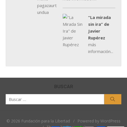
“La mirada
sin ira” de
Javier
Rupérez
más
información...
BUSCAR
Buscar
Busca
por:
© 2026 Fundación para la Libertad
/
Powered by WordPress