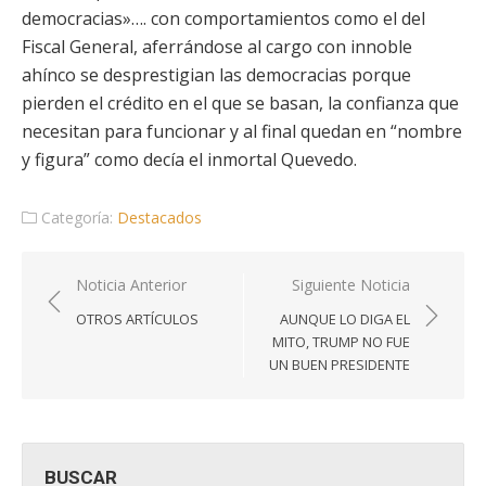
democracias»…. con comportamientos como el del
Fiscal General, aferrándose al cargo con innoble
ahínco se desprestigian las democracias porque
pierden el crédito en el que se basan, la confianza que
necesitan para funcionar y al final quedan en “nombre
y figura” como decía el inmortal Quevedo.
Categoría:
Destacados
Navegación
Noticia Anterior
Siguiente Noticia
de
OTROS ARTÍCULOS
AUNQUE LO DIGA EL
entradas
MITO, TRUMP NO FUE
UN BUEN PRESIDENTE
BUSCAR