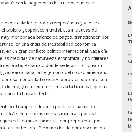
cabar él con la hegemonía de la nación que dice
A
D
rueso rotulador, o por extemporáneas y a veces
el tablero geopolítico mundial. Las iniciativas de
E
la muy mencionada balanza de pagos, transcienden por
T
rtirse, en una crisis de inestabilidad económica
, en un gran conflicto político internacional. Cada día
E
e las medidas de naturaleza económica, y no militares
Gr
 Groenlandia, Panamá o donde se le ocurra-, buscan
lgica reaccionaria, la hegemonía del coloso americano
m
os por esa mentalidad conservadora y prepotente son
do liberal, y referente de centralidad mundial, que ha
E
 cuarenta hasta la fecha.
I
 recibido Trump me decanto por la que ha usado
U
 calificársele de otras muchas maneras, por mal
t
o que es la balanza comercial, por prepotente, por
la
a lo era antes, etc. Pero me decido por obsceno, no