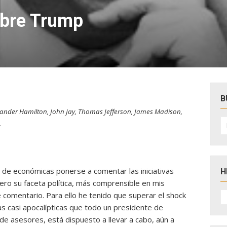
obre Trump
B
xander Hamilton, John Jay, Thomas Jefferson, James Madison,
B
.
po
te de económicas ponerse a comentar las iniciativas
H
ro su faceta política, más comprensible en mis
H
e comentario. Para ello he tenido que superar el shock
D
N
s casi apocalípticas que todo un presidente de
de asesores, está dispuesto a llevar a cabo, aún a