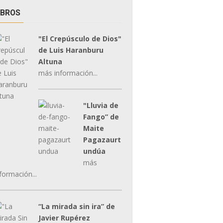
IBROS
"El Crepúsculo de Dios"
de Luis Haranburu
Altuna
más información...
"Lluvia de
Fango” de
Maite
Pagazaurt
undúa
más
formación...
“La mirada sin ira” de
Javier Rupérez