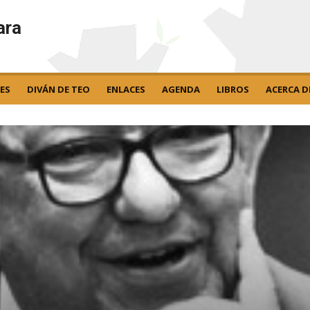
ara
ES
DIVÁN DE TEO
ENLACES
AGENDA
LIBROS
ACERCA D