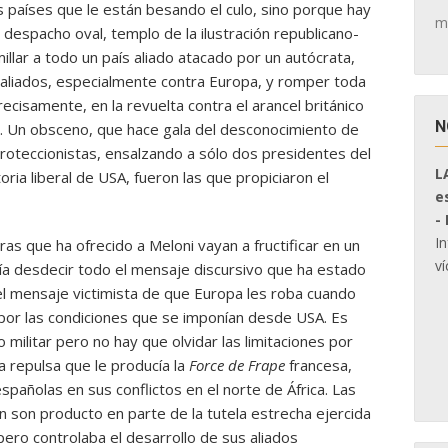
 países que le están besando el culo, sino porque hay
m
despacho oval, templo de la ilustración republicano-
millar a todo un país aliado atacado por un autócrata,
s aliados, especialmente contra Europa, y romper toda
precisamente, en la revuelta contra el arancel británico
N
as. Un obsceno, que hace gala del desconocimiento de
s proteccionistas, ensalzando a sólo dos presidentes del
L
oria liberal de USA, fueron las que propiciaron el
e
-
I
s que ha ofrecido a Meloni vayan a fructificar en un
ví
ía desdecir todo el mensaje discursivo que ha estado
el mensaje victimista de que Europa les roba cuando
por las condiciones que se imponían desde USA. Es
militar pero no hay que olvidar las limitaciones por
 repulsa que le producía la
Force de Frape
francesa,
 españolas en sus conflictos en el norte de África. Las
n son producto en parte de la tutela estrecha ejercida
pero controlaba el desarrollo de sus aliados