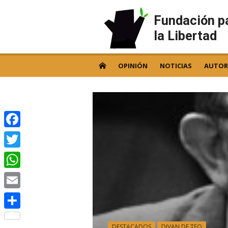
Skip
to
Fundación p
content
la Libertad
OPINIÓN
NOTICIAS
AUTOR
Facebook
Twitter
WhatsApp
Email
Compartir
DESTACADOS
DIVAN DE TEO