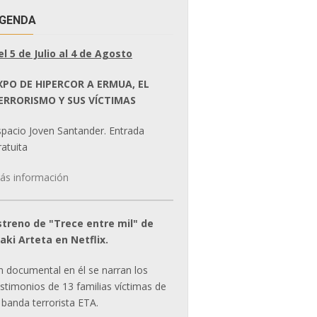
GENDA
el 5 de Julio al 4 de Agosto
XPO DE HIPERCOR A ERMUA, EL
ERRORISMO Y SUS VÍCTIMAS
spacio Joven Santander. Entrada
atuita
ás información
streno de "Trece entre mil" de
ñaki Arteta en Netflix.
n documental en él se narran los
estimonios de 13 familias víctimas de
 banda terrorista ETA.