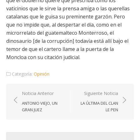
que el Gobierno quiere que prescriba como los
vaticinios que le sirve la prensa amiga o las querellas
catalanas que le guisa su preminente garzón. Pero
que no impide que, al despertar el día, como en el
microrrelato del guatemalteco Monterroso, el
dinosaurio [de la corrupción] todavía está allí bajo el
temor de que el cartero llame a la puerta de la
Moncloa con su citación judicial.
Categoría:
Opinión
Navegación
Noticia Anterior
Siguiente Noticia
de
ANTONIO VIEJO, UN
LA ÚLTIMA DEL CLAN
entradas
GRAN JUEZ
LE PEN