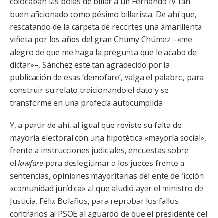
colocaban las bolas de billar a un Fernando IV tan
buen aficionado como pésimo billarista. De ahí que,
rescatando de la carpeta de recortes una amarillenta
viñeta por los años del gran Chumy Chúmez –«me
alegro de que me haga la pregunta que le acabo de
dictar»–, Sánchez esté tan agradecido por la
publicación de esas ‘demofare’, valga el palabro, para
construir su relato traicionando el dato y se
transforme en una profecía autocumplida.
Y, a partir de ahí, al igual que reviste su falta de
mayoría electoral con una hipotética «mayoría social»,
frente a instrucciones judiciales, encuestas sobre
el
lawfare
para deslegitimar a los jueces frente a
sentencias, opiniones mayoritarias del ente de ficción
«comunidad jurídica» al que aludió ayer el ministro de
Justicia, Félix Bolaños, para reprobar los fallos
contrarios al PSOE al aguardo de que el presidente del