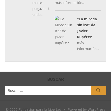
más información...
“La mirada
sin ira” de
Javier
Rupérez
más
información...
BUSCAR
Buscar
Busca
por:
© 2026 Fundación para la Libertad
/
Powered by WordPress