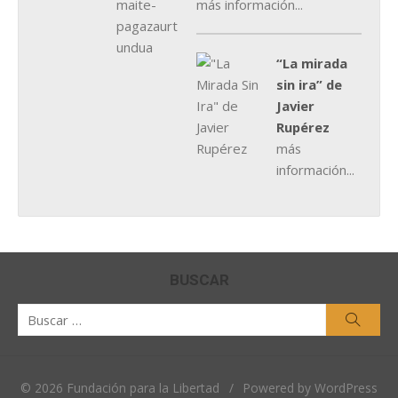
más información...
“La mirada
sin ira” de
Javier
Rupérez
más
información...
BUSCAR
Buscar
Busca
por:
© 2026 Fundación para la Libertad
/
Powered by WordPress