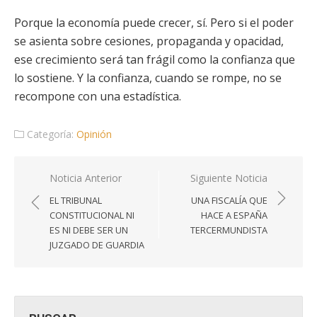
Porque la economía puede crecer, sí. Pero si el poder
se asienta sobre cesiones, propaganda y opacidad,
ese crecimiento será tan frágil como la confianza que
lo sostiene. Y la confianza, cuando se rompe, no se
recompone con una estadística.
Categoría:
Opinión
Navegación
Noticia Anterior
Siguiente Noticia
de
EL TRIBUNAL
UNA FISCALÍA QUE
entradas
CONSTITUCIONAL NI
HACE A ESPAÑA
ES NI DEBE SER UN
TERCERMUNDISTA
JUZGADO DE GUARDIA