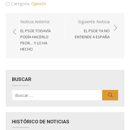
Categoría:
Opinión
Navegación
Noticia Anterior
Siguiente Noticia
de
EL PSOE TODAVÍA
EL PSOE YA NO
entradas
PODÍA HACERLO
ENTIENDE A ESPAÑA
PEOR… Y LO HA
HECHO
BUSCAR
Buscar
Buscar
por:
HISTÓRICO DE NOTICIAS