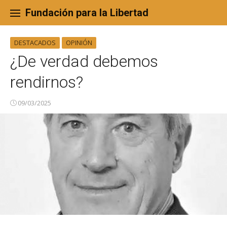
Skip
to
Fundación para la Libertad
content
DESTACADOS
OPINIÓN
¿De verdad debemos
rendirnos?
09/03/2025