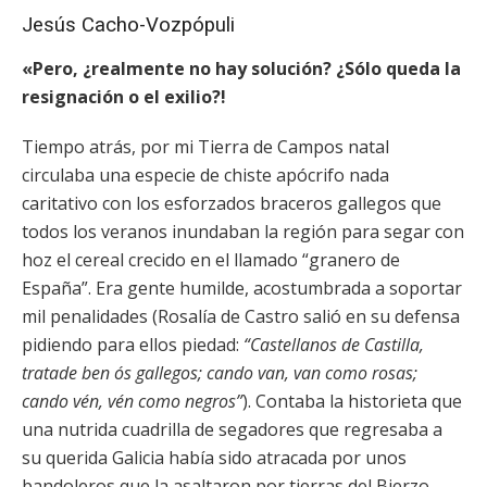
Jesús Cacho-Vozpópuli
«Pero, ¿realmente no hay solución? ¿Sólo queda la
resignación o el exilio?!
Tiempo atrás, por mi Tierra de Campos natal
circulaba una especie de chiste apócrifo nada
caritativo con los esforzados braceros gallegos que
todos los veranos inundaban la región para segar con
hoz el cereal crecido en el llamado “granero de
España”. Era gente humilde, acostumbrada a soportar
mil penalidades (Rosalía de Castro salió en su defensa
pidiendo para ellos piedad:
“Castellanos de Castilla,
tratade ben ós gallegos; cando van, van como rosas;
cando vén, vén como negros”
). Contaba la historieta que
una nutrida cuadrilla de segadores que regresaba a
su querida Galicia había sido atracada por unos
bandoleros que la asaltaron por tierras del Bierzo.