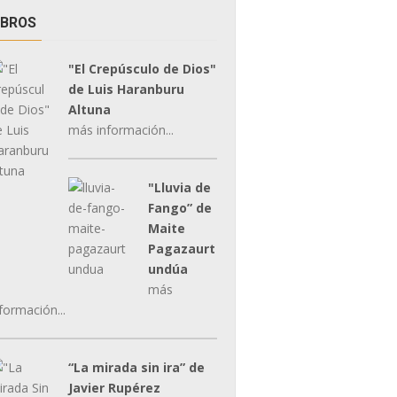
IBROS
"El Crepúsculo de Dios"
de Luis Haranburu
Altuna
más información...
"Lluvia de
Fango” de
Maite
Pagazaurt
undúa
más
formación...
“La mirada sin ira” de
Javier Rupérez