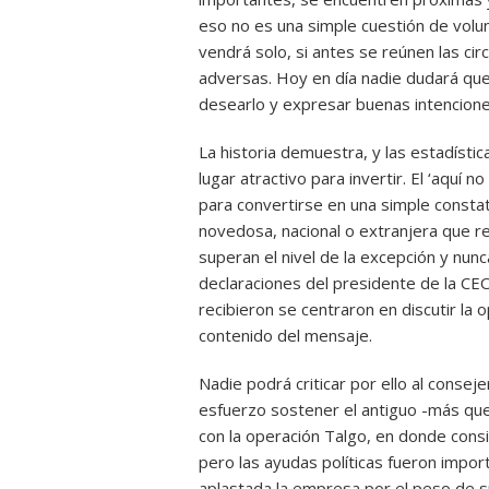
eso no es una simple cuestión de volun
vendrá solo, si antes se reúnen las ci
adversas. Hoy en día nadie dudará que 
desearlo y expresar buenas intencion
La historia demuestra, y las estadístic
lugar atractivo para invertir. El ‘aquí 
para convertirse en una simple constata
novedosa, nacional o extranjera que r
superan el nivel de la excepción y nunca
declaraciones del presidente de la CEO
recibieron se centraron en discutir la 
contenido del mensaje.
Nadie podrá criticar por ello al consej
esfuerzo sostener el antiguo -más que
con la operación Talgo, en donde consi
pero las ayudas políticas fueron impo
aplastada la empresa por el peso de s