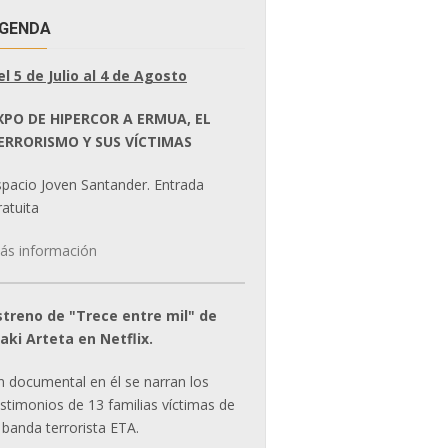
GENDA
el 5 de Julio al 4 de Agosto
XPO DE HIPERCOR A ERMUA, EL
ERRORISMO Y SUS VÍCTIMAS
spacio Joven Santander. Entrada
atuita
ás información
streno de "Trece entre mil" de
ñaki Arteta en Netflix.
n documental en él se narran los
estimonios de 13 familias víctimas de
 banda terrorista ETA.