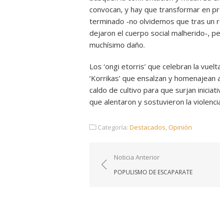
convocan, y hay que transformar en pro
terminado -no olvidemos que tras un r
dejaron el cuerpo social malherido-, p
muchísimo daño.
Los ‘ongi etorris’ que celebran la vuel
‘Korrikas’ que ensalzan y homenajean 
caldo de cultivo para que surjan inicia
que alentaron y sostuvieron la violenc
Categoría:
Destacados
,
Opinión
Navegación
Noticia Anterior
de
POPULISMO DE ESCAPARATE
entradas