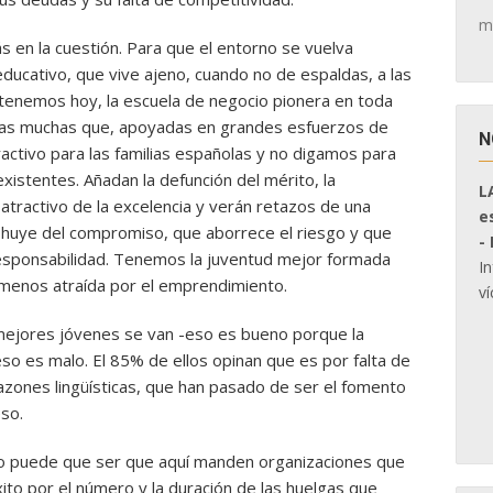
m
en la cuestión. Para que el entorno se vuelva
ducativo, que vive ajeno, cuando no de espaldas, a las
tenemos hoy, la escuela de negocio pionera en toda
ras muchas que, apoyadas en grandes esfuerzos de
N
ctivo para las familias españolas y no digamos para
xistentes. Añadan la defunción del mérito, la
L
 atractivo de la excelencia y verán retazos de una
e
e huye del compromiso, que aborrece el riesgo y que
-
responsabilidad. Tenemos la juventud mejor formada
I
la menos atraída por el emprendimiento.
ví
 mejores jóvenes se van -eso es bueno porque la
so es malo. El 85% de ellos opinan que es por falta de
azones lingüísticas, que han pasado de ser el fomento
so.
 No puede que ser que aquí manden organizaciones que
ito por el número y la duración de las huelgas que