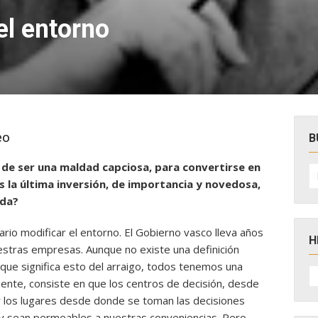
el entorno
eo
B
do de ser una maldad capciosa, para convertirse en
B
po
s la última inversión, de importancia y novedosa,
rda?
rio modificar el entorno. El Gobierno vasco lleva años
H
uestras empresas. Aunque no
existe una definición
ue significa esto del arraigo, todos tenemos una
H
D
ente, consiste en que los centros de decisión, desde
N
 los lugares desde donde se toman las decisiones
y sean permeables a nuestras conveniencias. Pero