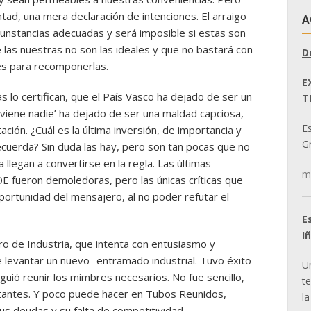
tad, una mera declaración de intenciones. El arraigo
A
rcunstancias adecuadas y será imposible si estas son
las nuestras no son las ideales y que no bastará con
D
es para recomponerlas.
E
as lo certifican, que el País Vasco ha dejado de ser un
T
no viene nadie’ ha dejado de ser una maldad capciosa,
E
ción. ¿Cuál es la última inversión, de importancia y
Gr
ecuerda? Sin duda las hay, pero son tan pocas que no
 llegan a convertirse en la regla. Las últimas
m
E fueron demoledoras, pero las únicas críticas que
oportunidad del mensajero, al no poder refutar el
E
I
ero de Industria, que intenta con entusiasmo y
 levantar un nuevo- entramado industrial. Tuvo éxito
U
guió reunir los mimbres necesarios. No fue sencillo,
t
rtantes. Y poco puede hacer en Tubos Reunidos,
la
us deudas y su falta de competitividad.