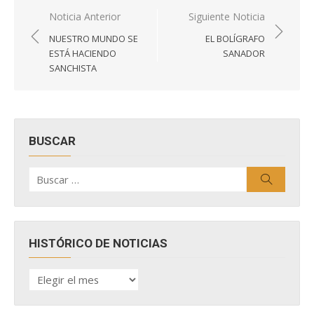
Navegación
Noticia Anterior
Siguiente Noticia
de
NUESTRO MUNDO SE
EL BOLÍGRAFO
entradas
ESTÁ HACIENDO
SANADOR
SANCHISTA
BUSCAR
Buscar
Buscar
por:
HISTÓRICO DE NOTICIAS
HISTÓRICO
DE
NOTICIAS