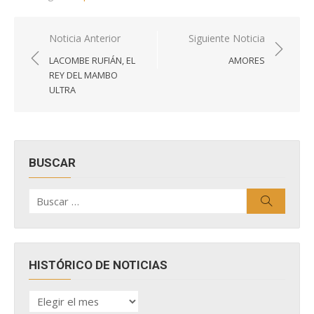
Navegación
Noticia Anterior
Siguiente Noticia
de
LACOMBE RUFIÁN, EL
AMORES
entradas
REY DEL MAMBO
ULTRA
BUSCAR
Buscar
Buscar
por:
HISTÓRICO DE NOTICIAS
HISTÓRICO
DE