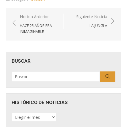
Navegación
Noticia Anterior
Siguiente Noticia
de
HACE 25 AÑOS ERA
LA JUNGLA
entradas
INIMAGINABLE
BUSCAR
Buscar
Buscar
por:
HISTÓRICO DE NOTICIAS
HISTÓRICO
DE
NOTICIAS