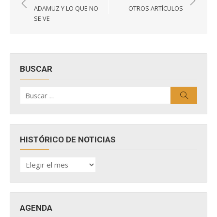
de
ADAMUZ Y LO QUE NO
OTROS ARTÍCULOS
entradas
SE VE
BUSCAR
Buscar
Buscar
por:
HISTÓRICO DE NOTICIAS
HISTÓRICO
DE
NOTICIAS
AGENDA