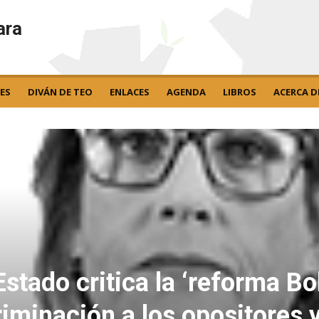
ara
ES
DIVÁN DE TEO
ENLACES
AGENDA
LIBROS
ACERCA D
Estado critica la ‘reforma Bo
iminación a los opositores y