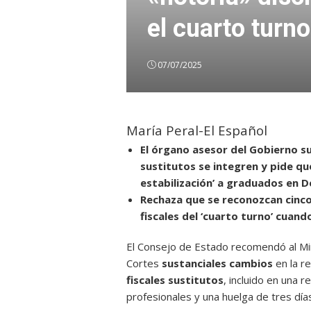
el cuarto turno
07/07/2025
María Peral-El Español
El órgano asesor del Gobierno sug
sustitutos se integren y pide qu
estabilización’ a graduados en D
Rechaza que se reconozcan cinco 
fiscales del ‘cuarto turno’ cuan
El Consejo de Estado recomendó al Mini
Cortes
sustanciales cambios
en la r
fiscales sustitutos
, incluido en una 
profesionales y una huelga de tres días e