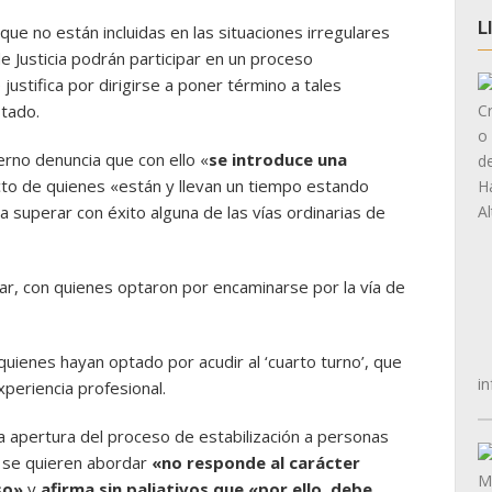
L
e no están incluidas en las situaciones irregulares
e Justicia podrán participar en un proceso
justifica por dirigirse a poner término a tales
stado.
erno denuncia que con ello «
se introduce una
to de quienes «están y llevan un tiempo estando
a superar con éxito alguna de las vías ordinarias de
gar, con quienes optaron por encaminarse por la vía de
uienes hayan optado por acudir al ‘cuarto turno’, que
in
periencia profesional.
 apertura del proceso de estabilización a personas
e se quieren abordar
«no responde al carácter
so»
y
afirma sin paliativos que «por ello, debe