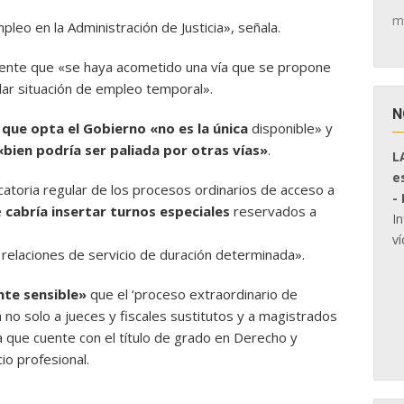
m
pleo en la Administración de Justicia», señala.
mente que «se haya acometido una vía que se propone
lar situación de empleo temporal».
N
 que opta el Gobierno «no es la única
disponible» y
bien podría ser paliada por otras vías»
.
L
e
atoria regular de los procesos ordinarios de acceso a
-
e
cabría insertar turnos especiales
reservados a
I
ví
elaciones de servicio de duración determinada».
te sensible»
que el ‘proceso extraordinario de
 no solo a jueces y fiscales sustitutos y a magistrados
 que cuente con el título de grado en Derecho y
io profesional.