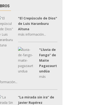
IBROS
"El Crepúsculo de Dios"
de Luis Haranburu
Altuna
más información...
"Lluvia de
Fango” de
Maite
Pagazaurt
undúa
más
formación...
“La mirada sin ira” de
Javier Rupérez