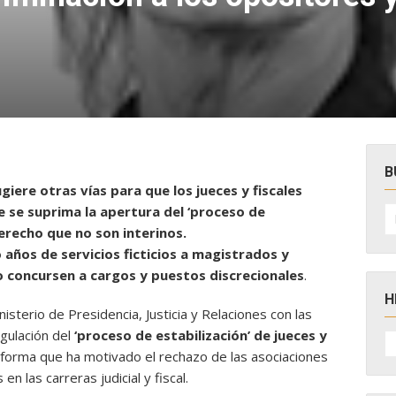
B
iere otras vías para que los jueces y fiscales
B
e se suprima la apertura del ‘proceso de
po
erecho que no son interinos.
años de servicios ficticios a magistrados y
do concursen a cargos y puestos discrecionales
.
H
sterio de Presidencia, Justicia y Relaciones con las
egulación del
‘proceso de estabilización’ de jueces y
H
D
reforma que ha motivado el rechazo de las asociaciones
N
n las carreras judicial y fiscal.