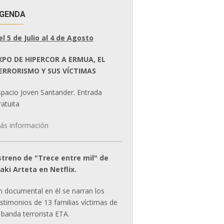
GENDA
el 5 de Julio al 4 de Agosto
XPO DE HIPERCOR A ERMUA, EL
ERRORISMO Y SUS VÍCTIMAS
spacio Joven Santander. Entrada
atuita
ás información
streno de "Trece entre mil" de
ñaki Arteta en Netflix.
n documental en él se narran los
estimonios de 13 familias víctimas de
 banda terrorista ETA.