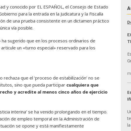
dad y conocido por EL ESPAÑOL, el Consejo de Estado
A
obierno para la entrada en la Judicatura y la Fiscalía
ción de una prueba consistente en un dictamen práctico
D
nica vía posible.
E
 ha sugerido que en los procesos ordinarios de
T
se articule un «turno especial» reservado para los
E
Gr
m
 rechaza que el ‘proceso de estabilización’ no se
titutos, sino que pueda participar
cualquiera que
recho y acredite al menos cinco años de ejercicio
E
I
U
sticia interina’ se ha venido prolongando en el tiempo.
t
uación de empleo temporal en la Administración de
la
l situación se opone y está manifiestamente