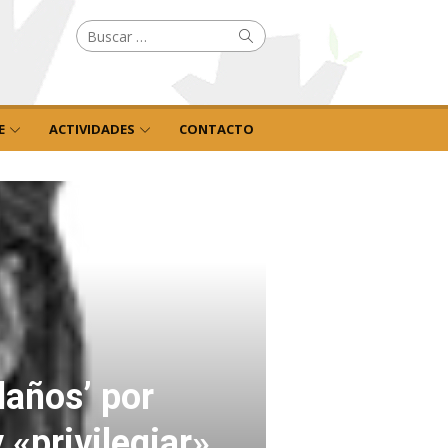
Buscar
Buscar
por:
E
ACTIVIDADES
CONTACTO
laños’ por
 «privilegiar»