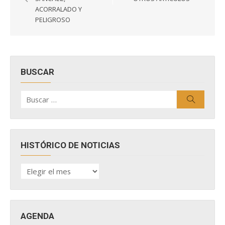
entradas
ACORRALADO Y
PELIGROSO
BUSCAR
Buscar
Buscar
por:
HISTÓRICO DE NOTICIAS
HISTÓRICO
DE
NOTICIAS
AGENDA