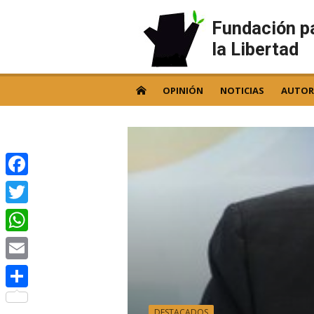
Skip
to
Fundación p
content
la Libertad
OPINIÓN
NOTICIAS
AUTOR
Facebook
Twitter
WhatsApp
Email
Compartir
DESTACADOS