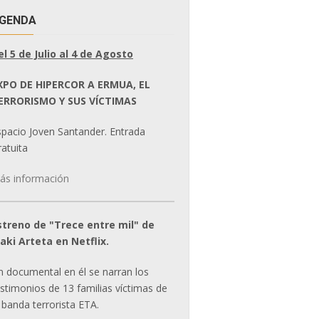
GENDA
el 5 de Julio al 4 de Agosto
XPO DE HIPERCOR A ERMUA, EL
ERRORISMO Y SUS VÍCTIMAS
spacio Joven Santander. Entrada
atuita
ás información
streno de "Trece entre mil" de
ñaki Arteta en Netflix.
n documental en él se narran los
estimonios de 13 familias víctimas de
 banda terrorista ETA.