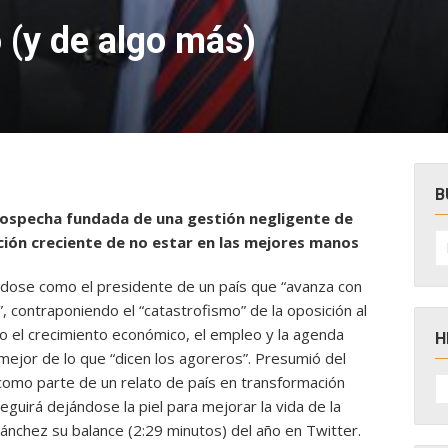
to (y de algo más)
B
 sospecha fundada de una gestión negligente de
B
cción creciente de no estar en las mejores manos
po
ose como el presidente de un país que “avanza con
”, contraponiendo el “catastrofismo” de la oposición al
o el crecimiento económico, el empleo y la agenda
H
ejor de lo que “dicen los agoreros”. Presumió del
H
omo parte de un relato de país en transformación
D
guirá dejándose la piel para mejorar la vida de la
N
Sánchez su balance (2:29 minutos) del año en Twitter.