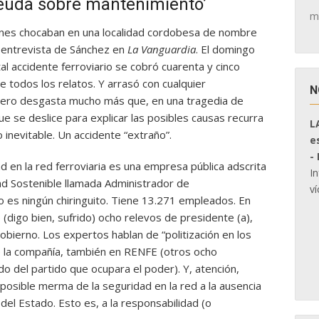
deuda sobre mantenimiento’
m
renes chocaban en una localidad cordobesa de nombre
 entrevista de Sánchez en
La Vanguardia
. El domingo
al accidente ferroviario se cobró cuarenta y cinco
e todos los relatos. Y arrasó con cualquier
N
 pero desgasta mucho más que, en una tragedia de
e se deslice para explicar las posibles causas recurra
L
 inevitable. Un accidente “extraño”.
e
-
d en la red ferroviaria es una empresa pública adscrita
I
ad Sostenible llamada Administrador de
ví
No es ningún chiringuito. Tiene 13.271 empleados. En
 (digo bien, sufrido) ocho relevos de presidente (a),
bierno. Los expertos hablan de “politización en los
e la compañía, también en RENFE (otros ocho
 del partido que ocupara el poder). Y, atención,
posible merma de la seguridad en la red a la ausencia
el Estado. Esto es, a la responsabilidad (o