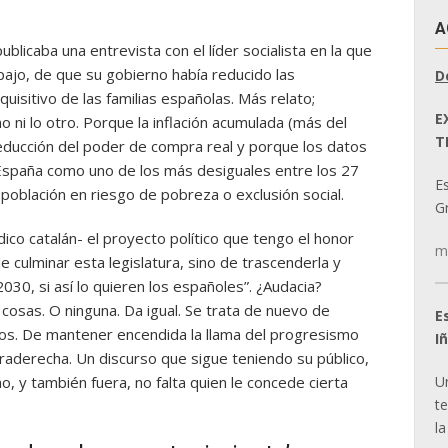
A
ublicaba una entrevista con el líder socialista en la que
pajo, de que su gobierno había reducido las
D
isitivo de las familias españolas. Más relato;
E
o ni lo otro. Porque la inflación acumulada (más del
T
ucción del poder de compra real y porque los datos
a España como uno de los más desiguales entre los 27
E
población en riesgo de pobreza o exclusión social.
Gr
ico catalán- el proyecto político que tengo el honor
m
 culminar esta legislatura, sino de trascenderla y
030, si así lo quieren los españoles”. ¿Audacia?
cosas. O ninguna. Da igual. Se trata de nuevo de
E
chos. De mantener encendida la llama del progresismo
I
traderecha. Un discurso que sigue teniendo su público,
U
o, y también fuera, no falta quien le concede cierta
t
la