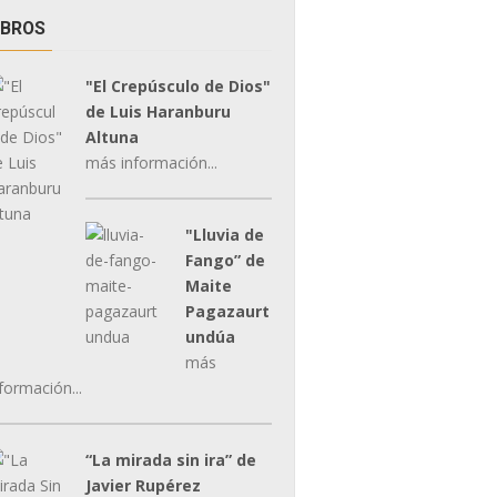
IBROS
"El Crepúsculo de Dios"
de Luis Haranburu
Altuna
más información...
"Lluvia de
Fango” de
Maite
Pagazaurt
undúa
más
formación...
“La mirada sin ira” de
Javier Rupérez