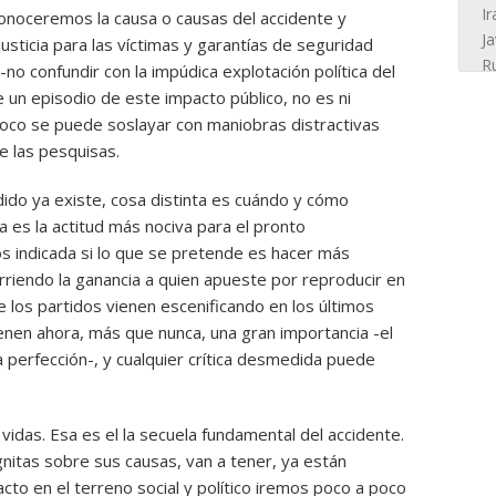
conoceremos la causa o causas del accidente y
sticia para las víctimas y garantías de seguridad
 -no confundir con la impúdica explotación política del
 un episodio de este impacto público, no es ni
oco se puede soslayar con maniobras distractivas
e las pesquisas.
edido ya existe, cosa distinta es cuándo y cómo
a es la actitud más nociva para el pronto
os indicada si lo que se pretende es hacer más
e arriendo la ganancia a quien apueste por reproducir en
ue los partidos vienen escenificando en los últimos
enen ahora, más que nunca, una gran importancia -el
a perfección-, y cualquier crítica desmedida puede
das. Esa es el la secuela fundamental del accidente.
gnitas sobre sus causas, van a tener, ya están
cto en el terreno social y político iremos poco a poco