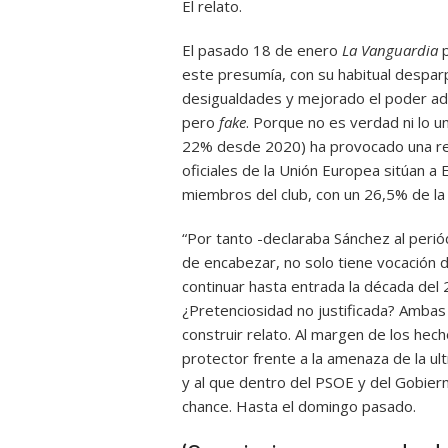
El relato.
El pasado 18 de enero
La Vanguardia
p
este presumía, con su habitual despar
desigualdades y mejorado el poder adqu
pero
fake
. Porque no es verdad ni lo un
22% desde 2020) ha provocado una red
oficiales de la Unión Europea sitúan 
miembros del club, con un 26,5% de la 
“Por tanto -declaraba Sánchez al periód
de encabezar, no solo tiene vocación de
continuar hasta entrada la década del 2
¿Pretenciosidad no justificada? Ambas 
construir relato. Al margen de los he
protector frente a la amenaza de la ul
y al que dentro del PSOE y del Gobiern
chance. Hasta el domingo pasado.