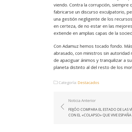
viendo. Contra la corrupción, siempre
fabricarse un discurso exculpatorio, p
una gestión negligente de los recurso
en certeza, de no estar en las mejore
extiende en amplias capas de la socie
Con Adamuz hemos tocado fondo. Más 
abrasado, con ministros sin autoridad 
de apaciguar ánimos y tranquilizar a s
planeta distinto al del resto de los m
Categoría:
Destacados
Navegación
Noticia Anterior
de
FEIJÓO COMPARA EL ESTADO DE LAS V
entradas
CON EL «COLAPSO» QUE VIVE ESPAÑA