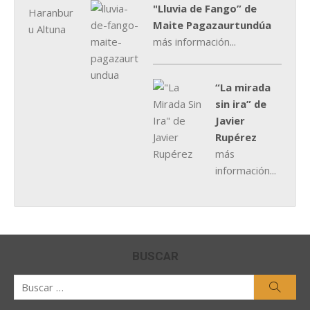
"Lluvia de Fango” de
Maite Pagazaurtundúa
más información...
“La mirada
sin ira” de
Javier
Rupérez
más
información...
BUSCAR
Buscar
Busca
por: