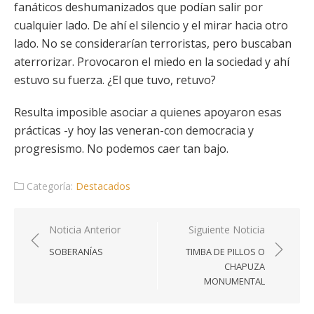
fanáticos deshumanizados que podían salir por
cualquier lado. De ahí el silencio y el mirar hacia otro
lado. No se considerarían terroristas, pero buscaban
aterrorizar. Provocaron el miedo en la sociedad y ahí
estuvo su fuerza. ¿El que tuvo, retuvo?
Resulta imposible asociar a quienes apoyaron esas
prácticas -y hoy las veneran-con democracia y
progresismo. No podemos caer tan bajo.
Categoría:
Destacados
Navegación
Noticia Anterior
Siguiente Noticia
de
SOBERANÍAS
TIMBA DE PILLOS O
entradas
CHAPUZA
MONUMENTAL