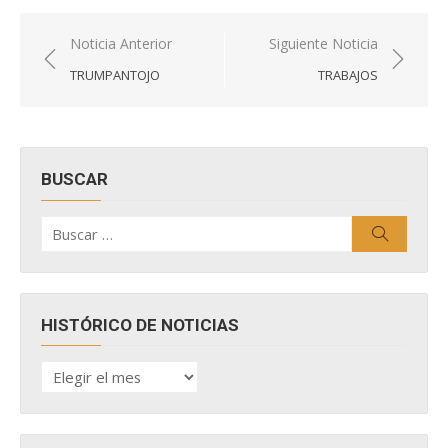
Navegación
Noticia Anterior
Siguiente Noticia
de
TRUMPANTOJO
TRABAJOS
entradas
BUSCAR
Buscar
Buscar
por:
HISTÓRICO DE NOTICIAS
HISTÓRICO
DE
NOTICIAS