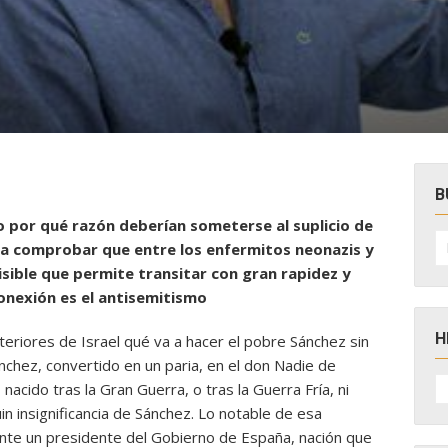
e
B
 por qué razón deberían someterse al suplicio de
B
ara comprobar que entre los enfermitos neonazis y
po
visible que permite transitar con gran rapidez y
nexión es el antisemitismo
H
teriores de Israel qué va a hacer el pobre Sánchez sin
chez, convertido en un paria, en el don Nadie de
H
nacido tras la Gran Guerra, o tras la Guerra Fría, ni
D
N
uin insignificancia de Sánchez. Lo notable de esa
nte un presidente del Gobierno de España, nación que