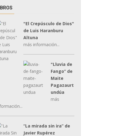
IBROS
"El Crepúsculo de Dios"
de Luis Haranburu
Altuna
más información...
"Lluvia de
Fango” de
Maite
Pagazaurt
undúa
más
formación...
“La mirada sin ira” de
Javier Rupérez