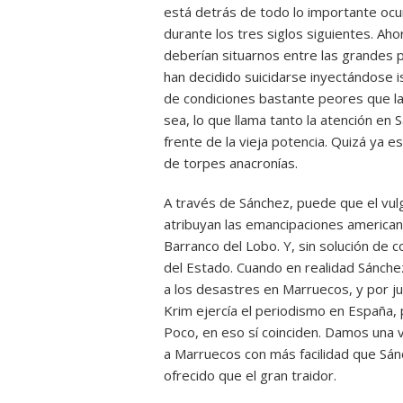
está detrás de todo lo importante ocur
durante los tres siglos siguientes. A
deberían situarnos entre las grandes 
han decidido suicidarse inyectándose 
de condiciones bastante peores que l
sea, lo que llama tanto la atención e
frente de la vieja potencia. Quizá ya e
de torpes anacronías.
A través de Sánchez, puede que el vulgo
atribuyan las emancipaciones americanas
Barranco del Lobo. Y, sin solución de c
del Estado. Cuando en realidad Sánchez
a los desastres en Marruecos, y por ju
Krim ejercía el periodismo en España,
Poco, en eso sí coinciden. Damos una 
a Marruecos con más facilidad que Sánc
ofrecido que el gran traidor.