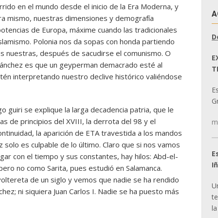
rido en el mundo desde el inicio de la Era Moderna, y
A
hora mismo, nuestras dimensiones y demografía
potencias de Europa, máxime cuando las tradicionales
D
islamismo. Polonia nos da sopas con honda partiendo
as nuestras, después de sacudirse el comunismo. O
E
n Sánchez es que un geyperman demacrado esté al
T
stén interpretando nuestro declive histórico valiéndose
E
Gr
 guiri se explique la larga decadencia patria, que le
 de principios del XVIII, la derrota del 98 y el
m
ontinuidad, la aparición de ETA travestida a los mandos
 solo es culpable de lo último. Claro que si nos vamos
E
gar con el tiempo y sus constantes, hay hilos: Abd-el-
I
 pero no como Sarita, pues estudió en Salamanca.
voltereta de un siglo y vemos que nadie se ha rendido
U
hez; ni siquiera Juan Carlos I. Nadie se ha puesto más
t
la