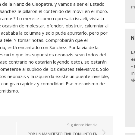
ela de la Nariz de Cleopatra, y vamos a ser el Estado
m
nchez le pillaron el contenido del móvil en el moro.
eramos? Lo merece como represalia israelí, vista la
e ocasión de molestar, ofender, obstruir, calumniar al
 acababa la columna y solo pude apuntarlo, pero por
N
la tele. Y tomar notas. Comprobarán que el
ia, está encantado con Sánchez. Por la vía de la
L
escarto que los supuestos neonazis sean todos del
e
aso contrario no estarían leyendo esto), se estarán
-
meterse al suplicio de los debates televisivos. Solo
I
s neonazis y la izquierda existe un puente invisible,
ví
r con gran rapidez y comodidad. Ese mecanismo de
semitismo.
Siguiente Noticia
POR UN MANIFIESTO CIVIL CONJUNTO EN