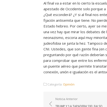
Al final va a estar en lo cierto la escu
apestado de Occidente solo porque a Sá
¿Qué esconderá? ¿Y si al final nos ent
fijación antisemita que tiene. No pierd
Estado hebreo. Por cierto, ayer se me
una vez hay que mirar los debates de 
neonazismo, escoria aquí muy minoritar
judeofobia se junta la hez. Tampoco d
CNI. Ustedes, que son gente fina (en c
preguntando por qué razón deberían so
para comprobar que entre los enfermito
un puente aéreo que permite transita
conexión, unión e igualación es el anti
Categoría:
Opinión
Navegación
Noticia Anterior
de
TRUMP Y ‘LA TAPADERA’ DEL FALSO