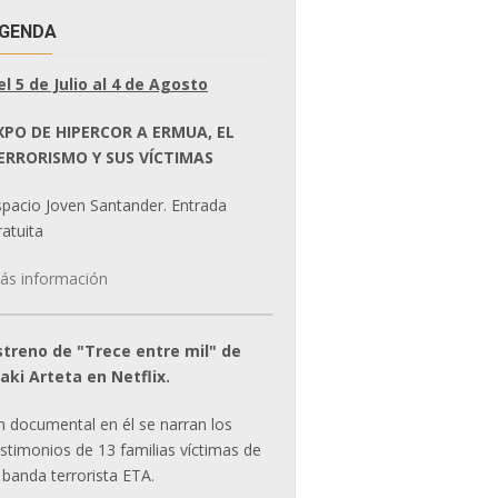
GENDA
el 5 de Julio al 4 de Agosto
XPO DE HIPERCOR A ERMUA, EL
ERRORISMO Y SUS VÍCTIMAS
spacio Joven Santander. Entrada
atuita
ás información
streno de "Trece entre mil" de
ñaki Arteta en Netflix.
n documental en él se narran los
estimonios de 13 familias víctimas de
 banda terrorista ETA.