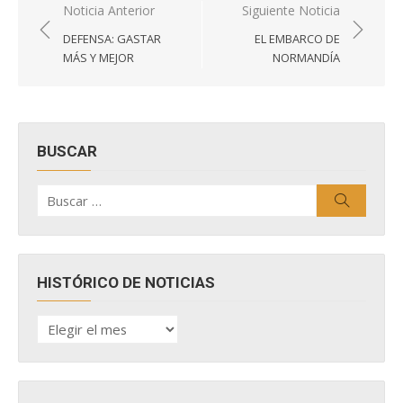
Navegación
Noticia Anterior
Siguiente Noticia
de
DEFENSA: GASTAR
EL EMBARCO DE
entradas
MÁS Y MEJOR
NORMANDÍA
BUSCAR
Buscar
Buscar
por:
HISTÓRICO DE NOTICIAS
HISTÓRICO
DE
NOTICIAS