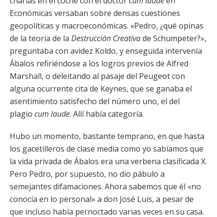
charlas en el coche con el doctor
cum laude
en
Económicas versaban sobre densas cuestiones
geopolíticas y macroeconómicas. «Pedro, ¿qué opinas
de la teoría de la
Destrucción Creativa
de Schumpeter?»,
preguntaba con avidez Koldo, y enseguida intervenía
Ábalos refiriéndose a los logros previos de Alfred
Marshall, o deleitando al pasaje del Peugeot con
alguna ocurrente cita de Keynes, que se ganaba el
asentimiento satisfecho del número uno, el del
plagio
cum laude
. Allí había categoría.
Hubo un momento, bastante temprano, en que hasta
los gacetilleros de clase media como yo sabíamos que
la vida privada de Ábalos era una verbena clasificada X.
Pero Pedro, por supuesto, no dio pábulo a
semejantes difamaciones. Ahora sabemos que él «no
conocía en lo personal» a don José Luis, a pesar de
que incluso había pernoctado varias veces en su casa.