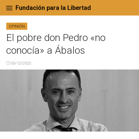
Skip
to
Fundación para la Libertad
content
OPINIÓN
El pobre don Pedro «no
conocía» a Ábalos
03/12/2025