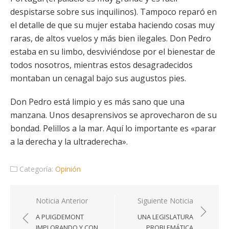
despistarse sobre sus inquilinos). Tampoco reparó en
el detalle de que su mujer estaba haciendo cosas muy
raras, de altos vuelos y más bien ilegales. Don Pedro
estaba en su limbo, desviviéndose por el bienestar de
todos nosotros, mientras estos desagradecidos
montaban un cenagal bajo sus augustos pies.
Don Pedro está limpio y es más sano que una
manzana. Unos desaprensivos se aprovecharon de su
bondad. Pelillos a la mar. Aquí lo importante es «parar
a la derecha y la ultraderecha».
Categoría:
Opinión
Navegación
Noticia Anterior
Siguiente Noticia
de
A PUIGDEMONT
UNA LEGISLATURA
entradas
IMPLORANDO Y CON
PROBLEMÁTICA