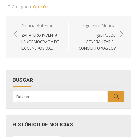
Categoría:
Opinión
Navegación
Noticia Anterior
Siguiente Noticia
de
ZAPATERO INVENTA
¿SE PUEDE
entradas
LA «DEMOCRACIA DE
GENERALIZAR EL
LA GENEROSIDAD»
CONCIERTO VASCO?
BUSCAR
Buscar
Buscar
por:
HISTÓRICO DE NOTICIAS