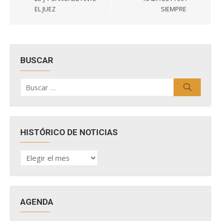
entradas
EL JUEZ
SIEMPRE
BUSCAR
Buscar
Buscar
por:
HISTÓRICO DE NOTICIAS
HISTÓRICO
DE
NOTICIAS
AGENDA