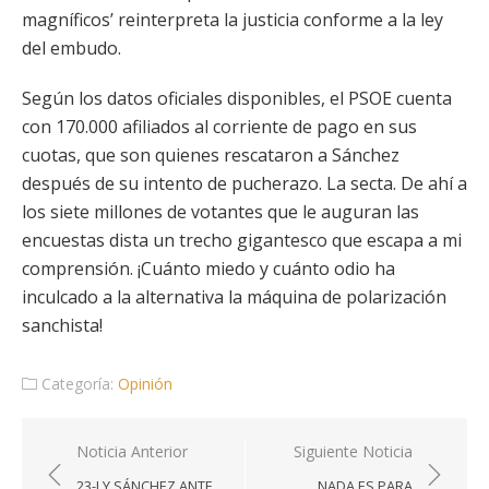
magníficos’ reinterpreta la justicia conforme a la ley
del embudo.
Según los datos oficiales disponibles, el PSOE cuenta
con 170.000 afiliados al corriente de pago en sus
cuotas, que son quienes rescataron a Sánchez
después de su intento de pucherazo. La secta. De ahí a
los siete millones de votantes que le auguran las
encuestas dista un trecho gigantesco que escapa a mi
comprensión. ¡Cuánto miedo y cuánto odio ha
inculcado a la alternativa la máquina de polarización
sanchista!
Categoría:
Opinión
Navegación
Noticia Anterior
Siguiente Noticia
de
23-J Y SÁNCHEZ ANTE
NADA ES PARA