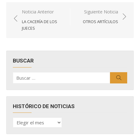
Navegación
Noticia Anterior
Siguiente Noticia
de
LA CACERÍA DE LOS
OTROS ARTÍCULOS
entradas
JUECES
BUSCAR
Buscar
Buscar
por:
HISTÓRICO DE NOTICIAS
HISTÓRICO
DE
NOTICIAS