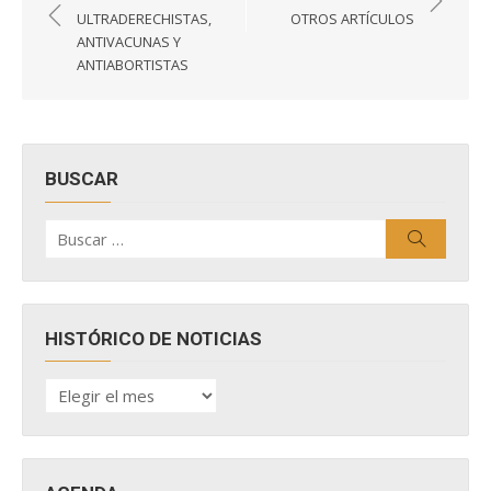
de
ULTRADERECHISTAS,
OTROS ARTÍCULOS
entradas
ANTIVACUNAS Y
ANTIABORTISTAS
BUSCAR
Buscar
Buscar
por:
HISTÓRICO DE NOTICIAS
HISTÓRICO
DE
NOTICIAS