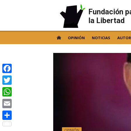
Skip
to
Fundación p
content
la Libertad
OPINIÓN
NOTICIAS
AUTOR
Facebook
Twitter
WhatsApp
Email
Compartir
OPINIÓN