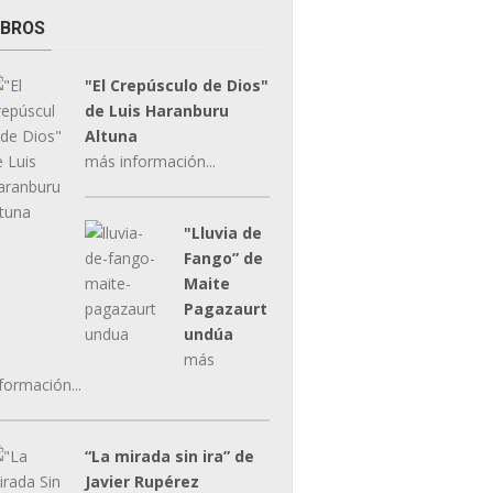
IBROS
"El Crepúsculo de Dios"
de Luis Haranburu
Altuna
más información...
"Lluvia de
Fango” de
Maite
Pagazaurt
undúa
más
formación...
“La mirada sin ira” de
Javier Rupérez