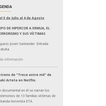
GENDA
el 5 de Julio al 4 de Agosto
XPO DE HIPERCOR A ERMUA, EL
ERRORISMO Y SUS VÍCTIMAS
spacio Joven Santander. Entrada
atuita
ás información
streno de "Trece entre mil" de
ñaki Arteta en Netflix.
n documental en él se narran los
estimonios de 13 familias víctimas de
 banda terrorista ETA.