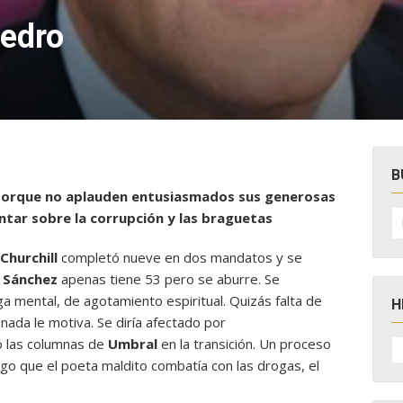
Pedro
B
 porque no aplauden entusiasmados sus generosas
B
tar sobre la corrupción y las braguetas
po
Churchill
completó nueve en dos mandatos y se
.
Sánchez
apenas tiene 53 pero se aburre. Se
a mental, de agotamiento espiritual. Quizás falta de
H
 nada le motiva. Se diría afectado por
H
ó las columnas de
Umbral
en la transición. Un proceso
D
ego que el poeta maldito combatía con las drogas, el
N