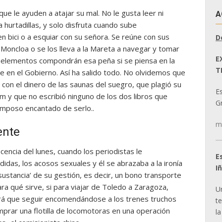
ue le ayuden a atajar su mal. No le gusta leer ni
A
 a hurtadillas, y solo disfruta cuando sube
en bici o a esquiar con su señora. Se reúne con sus
D
Moncloa o se los lleva a la Mareta a navegar y tomar
E
é elementos compondrán esa peña si se piensa en la
T
 en el Gobierno. Así ha salido todo. No olvidemos que
 con el dinero de las saunas del suegro, que plagió su
E
lum y que no escribió ninguno de los dos libros que
Gr
amposo encantado de serlo..
m
ente
cencia del lunes, cuando los periodistas le
E
idas, los acosos sexuales y él se abrazaba a la ironía
I
 sustancia’ de su gestión, es decir, un bono transporte
ara qué sirve, si para viajar de Toledo a Zaragoza,
U
abrá que seguir encomendándose a los trenes truchos
t
omprar una flotilla de locomotoras en una operación
la