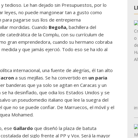
o y tedioso. Le han dejado sin Presupuestos, por lo
L
ar leyes, no puede mangonear tan a gusto como
 para pagarse sus líos de entrepierna
illar mordidas. Cuando
Begoña,
bachillera del
de catedrática de la Complu, con su currículum de
mo gran emprendedora, cuando su hermano cobraba
 medida y que jamás ejerció. Todo eso se ha ido al
lítica internacional, una fuente de alegrías, él tan alto
acron
a sus mejillas. Se ha convertido en
un paria
r banderas que ya solo se agitan en Caracas y un
 se ha desinflado, que odia los Estados Unidos y se
salvo un pseudomedio italiano que lee la suegra del
el que no se puede confiar. De Marruecos, el móvil y el
in
osquea Mohamed.
o, ese
Gallardo
que diseñó la plaza de batuta
costalada del siglo frente al PP y Vox. Será la mayor