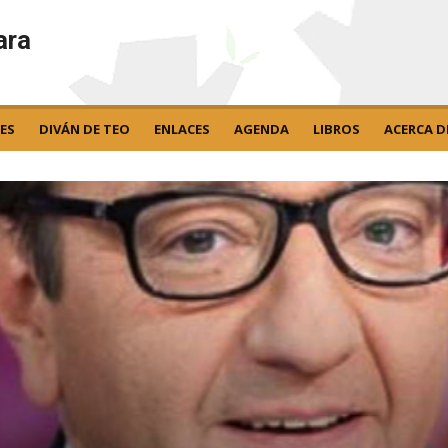
ara
ES
DIVÁN DE TEO
ENLACES
AGENDA
LIBROS
ACERCA D