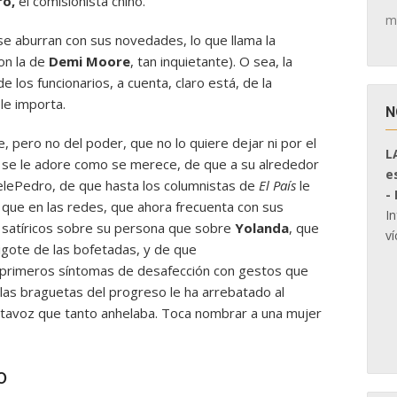
ro,
el comisionista chino.
m
e aburran con sus novedades, lo que llama la
con la de
Demi Moore
, tan inquietante). O sea, la
e los funcionarios, a cuenta, claro está, de la
le importa.
N
, pero no del poder, que no lo quiere dejar ni por el
L
no se le adore como se merece, de que a su alrededor
e
elePedro, de que hasta los columnistas de
El País
le
-
que en las redes, que ahora frecuenta con sus
I
 satíricos sobre su persona que sobre
Yolanda
, que
ví
igote de las bofetadas, y de que
 primeros síntomas de desafección con gestos que
e las braguetas del progreso le ha arrebatado al
tavoz que tanto anhelaba. Toca nombrar a una mujer
o