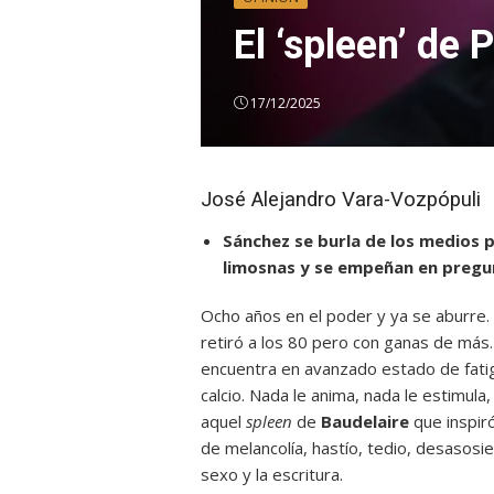
El ‘spleen’ de 
17/12/2025
José Alejandro Vara-Vozpópuli
Sánchez se burla de los medios
limosnas y se empeñan en pregun
Ocho años en el poder y ya se aburre.
retiró a los 80 pero con ganas de más
encuentra en avanzado estado de fatig
calcio. Nada le anima, nada le estimula,
aquel
spleen
de
Baudelaire
que inspir
de melancolía, hastío, tedio, desasosi
sexo y la escritura.