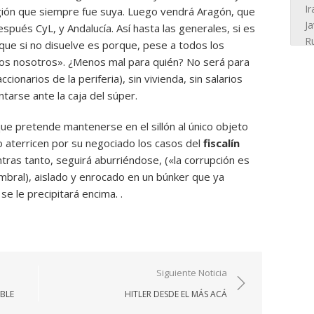
gión que siempre fue suya. Luego vendrá Aragón, que
spués CyL, y Andalucía. Así hasta las generales, si es
n que si no disuelve es porque, pese a todos los
s nosotros». ¿Menos mal para quién? No será para
ionarios de la periferia), sin vivienda, sin salarios
tarse ante la caja del súper.
ue pretende mantenerse en el sillón al único objeto
o aterricen por su negociado los casos del
fiscalín
tras tanto, seguirá aburriéndose, («la corrupción es
mbral), aislado y enrocado en un búnker que ya
e le precipitará encima. .
Siguiente Noticia
BLE
HITLER DESDE EL MÁS ACÁ