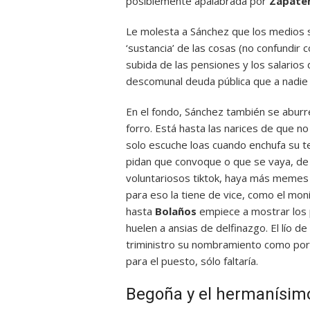
posiblemente apalabrada por
Zapate
Le molesta a Sánchez que los medios s
‘sustancia’ de las cosas (no confundir 
subida de las pensiones y los salarios d
descomunal deuda pública que a nadie 
En el fondo, Sánchez también se aburre
forro. Está hasta las narices de que 
solo escuche loas cuando enchufa su t
pidan que convoque o que se vaya, de 
voluntariosos tiktok, haya más memes
para eso la tiene de vice, como el mon
hasta
Bolaños
empiece a mostrar los
huelen a ansias de delfinazgo. El lío d
triministro su nombramiento como por
para el puesto, sólo faltaría.
Begoña y el hermanísim