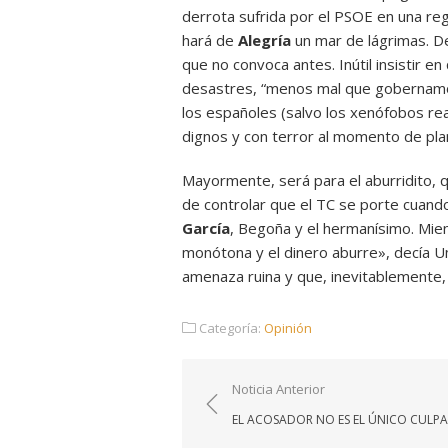
derrota sufrida por el PSOE en una re
hará de
Alegría
un mar de lágrimas. De
que no convoca antes. Inútil insistir e
desastres, “menos mal que gobernamo
los españoles (salvo los xenófobos reacc
dignos y con terror al momento de plan
Mayormente, será para el aburridito, q
de controlar que el TC se porte cuand
García
, Begoña y el hermanísimo. Mien
monótona y el dinero aburre», decía U
amenaza ruina y que, inevitablemente, s
Categoría:
Opinión
Navegación
Noticia Anterior
de
EL ACOSADOR NO ES EL ÚNICO CULPA
entradas