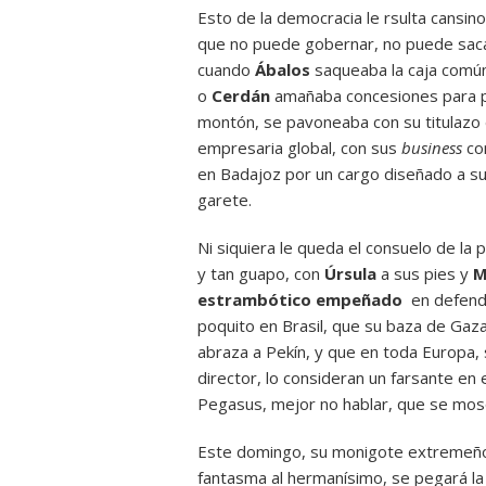
Esto de la democracia le rsulta cansin
que no puede gobernar, no puede sac
cuando
Ábalos
saqueaba la caja común
o
Cerdán
amañaba concesiones para p
montón, se pavoneaba con su titulazo 
empresaria global, con sus
business
co
en Badajoz por un cargo diseñado a su
garete.
Ni siquiera le queda el consuelo de la po
y tan guapo, con
Úrsula
a sus pies y
M
estrambótico empeñado
en defende
poquito en Brasil, que su baza de Gaza
abraza a Pekín, y que en toda Europa, 
director, lo consideran un farsante en 
Pegasus, mejor no hablar, que se m
Este domingo, su monigote extremeñ
fantasma al hermanísimo, se pegará la 