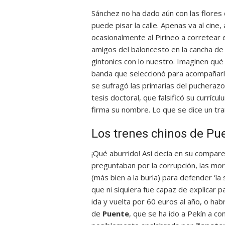
Sánchez no ha dado aún con las flores q
puede pisar la calle. Apenas va al cine,
ocasionalmente al Pirineo a corretear 
amigos del baloncesto en la cancha de 
gintonics con lo nuestro. Imaginen qu
banda que seleccionó para acompañarle
se sufragó las primarias del pucherazo
tesis doctoral, que falsificó su currícu
firma su nombre. Lo que se dice un tr
Los trenes chinos de Pu
¡Qué aburrido! Así decía en su compare
preguntaban por la corrupción, las mord
(más bien a la burla) para defender ‘la
que ni siquiera fue capaz de explicar p
ida y vuelta por 60 euros al año, o h
de
Puente
, que se ha ido a Pekín a c