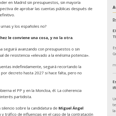
poder en Madrid sin presupuestos, sin mayoría
A
spectiva de aprobar las cuentas públicas después de
finitivo.
D
s urnas y los españoles no?
E
T
ez le conviene una cosa, y no la otra
.
E
ña seguirá avanzando con presupuestos o sin
Gr
l de resistencia «elevado a la enésima potencia».
m
uentas indefinidamente, seguirá recortando la
por decreto hasta 2027 si hace falta, pero no
E
I
obierna el PP y en la Moncloa, él. La coherencia
interés partidista.
U
t
 silencio sobre la candidatura de
Miguel Ángel
la
y tráfico de influencias en el caso de la contratación