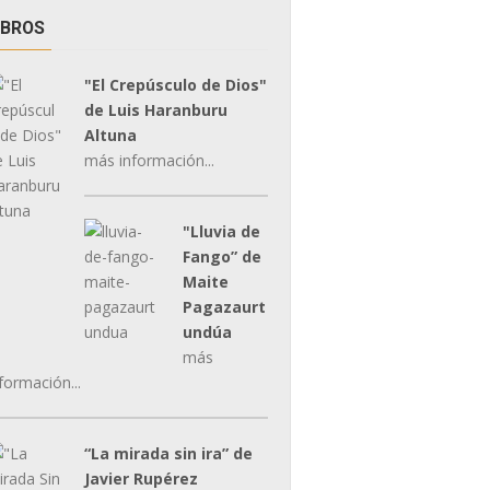
IBROS
"El Crepúsculo de Dios"
de Luis Haranburu
Altuna
más información...
"Lluvia de
Fango” de
Maite
Pagazaurt
undúa
más
formación...
“La mirada sin ira” de
Javier Rupérez