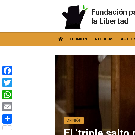
Skip
to
Fundación p
content
la Libertad
OPINIÓN
NOTICIAS
AUTOR
Facebook
Twitter
WhatsApp
Email
OPINIÓN
Compartir
El ‘triple salt