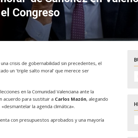
 el Congreso
B
una crisis de gobernabilidad sin precedentes, el
ado un ‘triple salto moral’ que merece ser
B
po
lecciones en la Comunidad Valenciana ante la
n acuerdo para sustituir a
Carlos Mazón
, alegando
H
 «desmantelar la agenda climática».
H
cuenta con presupuestos aprobados y una mayoría
D
N