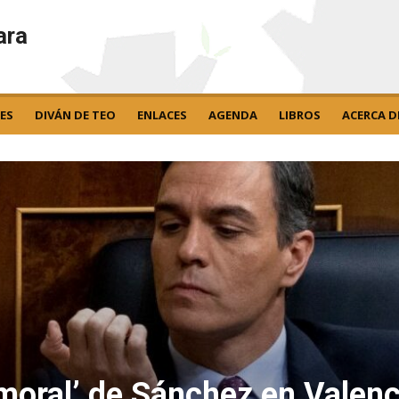
ara
ES
DIVÁN DE TEO
ENLACES
AGENDA
LIBROS
ACERCA D
o moral’ de Sánchez en Valenc