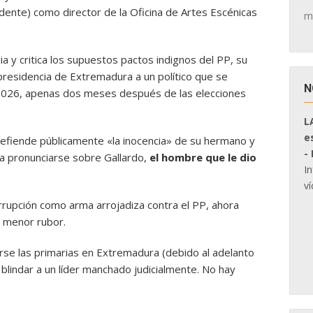
ente) como director de la Oficina de Artes Escénicas
m
a y critica los supuestos pactos indignos del PP, su
presidencia de Extremadura a un político que se
N
 2026, apenas dos meses después de las elecciones
L
e
efiende públicamente «la inocencia» de su hermano y
-
ita pronunciarse sobre Gallardo,
el hombre que le dio
I
ví
orrupción como arma arrojadiza contra el PP, ahora
l menor rubor.
rse las primarias en Extremadura (debido al adelanto
 blindar a un líder manchado judicialmente. No hay