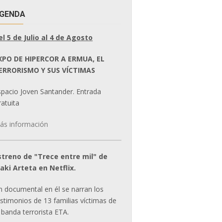
GENDA
el 5 de Julio al 4 de Agosto
XPO DE HIPERCOR A ERMUA, EL
ERRORISMO Y SUS VÍCTIMAS
spacio Joven Santander. Entrada
atuita
ás información
streno de "Trece entre mil" de
ñaki Arteta en Netflix.
n documental en él se narran los
estimonios de 13 familias víctimas de
 banda terrorista ETA.