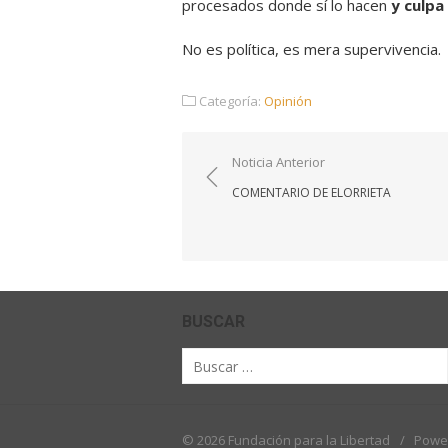
procesados donde sí lo hacen
y culpa
No es política, es mera supervivencia.
Categoría:
Opinión
Navegación
Noticia Anterior
de
COMENTARIO DE ELORRIETA
entradas
BUSCAR
Buscar
por:
© 2026 Fundación para la Libertad
/
Powe