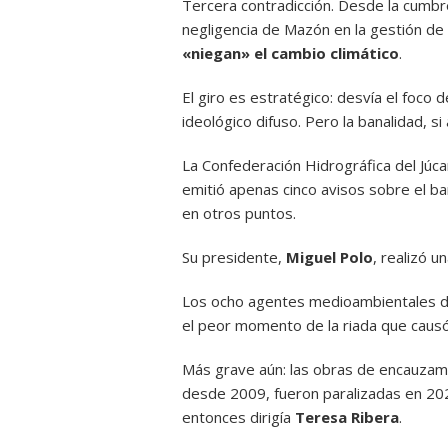
Tercera contradicción. Desde la cumbre
negligencia de Mazón en la gestión de
«niegan» el cambio climático
.
El giro es estratégico: desvía el foco
ideológico difuso. Pero la banalidad, si 
La Confederación Hidrográfica del Júc
emitió apenas cinco avisos sobre el bar
en otros puntos.
Su presidente,
Miguel Polo
, realizó u
Los ocho agentes medioambientales de
el peor momento de la riada que caus
Más grave aún: las obras de encauzami
desde 2009, fueron paralizadas en 202
entonces dirigía
Teresa Ribera
.