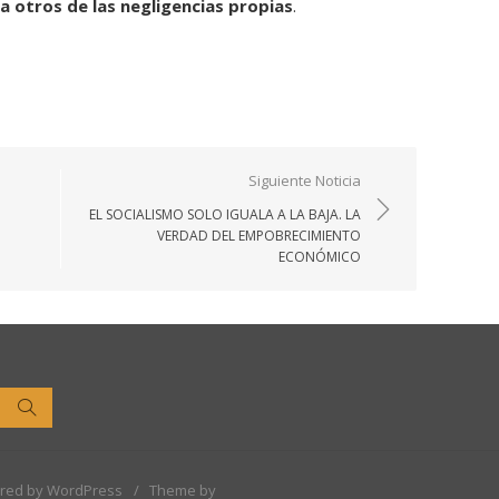
 a otros de las negligencias propias
.
Siguiente Noticia
EL SOCIALISMO SOLO IGUALA A LA BAJA. LA
VERDAD DEL EMPOBRECIMIENTO
ECONÓMICO
Buscar
red by WordPress
/
Theme by