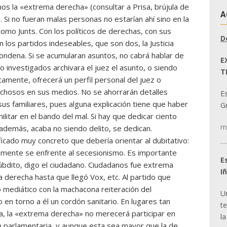
mos la «extrema derecha» (consultar a Prisa, brújula de
A
s. Si no fueran malas personas no estarían ahí sino en la
como Junts. Con los políticos de derechas, con sus
D
n los partidos indeseables, que son dos, la Justicia
condena. Si se acumularan asuntos, no cabrá hablar de
E
do investigados archivara el juez el asunto, o siendo
T
tamente, ofrecerá un perfil personal del juez o
chosos en sus medios. No se ahorrarán detalles
E
sus familiares, pues alguna explicación tiene que haber
Gr
litar en el bando del mal. Si hay que dedicar ciento
m
además, acaba no siendo delito, se dedican.
icado muy concreto que debería orientar al dubitativo:
amente se enfrente al secesionismo. Es importante
E
úbdito, digo el ciudadano. Ciudadanos fue extrema
I
 derecha hasta que llegó Vox, etc. Al partido que
o mediático con la machacona reiteración del
U
o en torno a él un cordón sanitario. En lugares tan
t
ña, la «extrema derecha» no merecerá participar en
la
 parlamentaria, y aunque esta sea mayor que la de