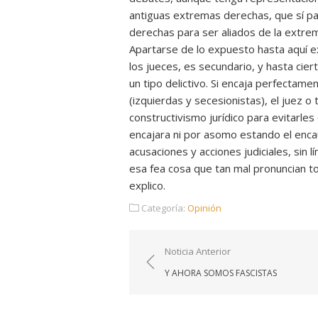
antiguas extremas derechas, que sí p
derechas para ser aliados de la extre
Apartarse de lo expuesto hasta aquí exi
los jueces, es secundario, y hasta cie
un tipo delictivo. Si encaja perfectame
(izquierdas y secesionistas), el juez o 
constructivismo jurídico para evitarles
encajara ni por asomo estando el encau
acusaciones y acciones judiciales, sin l
esa fea cosa que tan mal pronuncian to
explico.
Categoría:
Opinión
Navegación
Noticia Anterior
de
Y AHORA SOMOS FASCISTAS
entradas