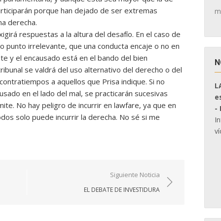
articiparán porque han dejado de ser extremas
m
ma derecha.
girá respuestas a la altura del desafío. En el caso de
rto punto irrelevante, que una conducta encaje o no en
nte y el encausado está en el bando del bien
N
tribunal se valdrá del uso alternativo del derecho o del
 contratiempos a aquellos que Prisa indique. Si no
L
sado en el lado del mal, se practicarán sucesivas
e
ímite. No hay peligro de incurrir en lawfare, ya que en
-
dos solo puede incurrir la derecha. No sé si me
I
ví
Siguiente Noticia
EL DEBATE DE INVESTIDURA