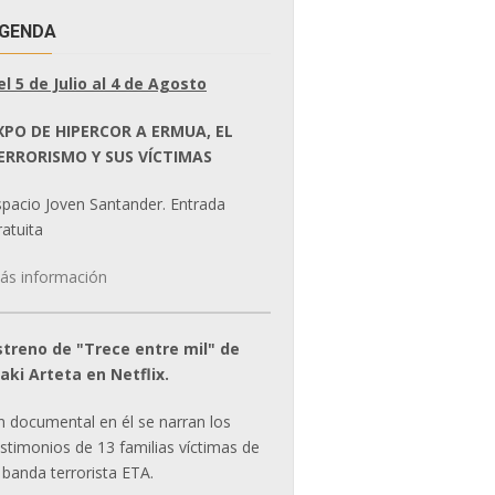
GENDA
el 5 de Julio al 4 de Agosto
XPO DE HIPERCOR A ERMUA, EL
ERRORISMO Y SUS VÍCTIMAS
spacio Joven Santander. Entrada
atuita
ás información
streno de "Trece entre mil" de
ñaki Arteta en Netflix.
n documental en él se narran los
estimonios de 13 familias víctimas de
 banda terrorista ETA.