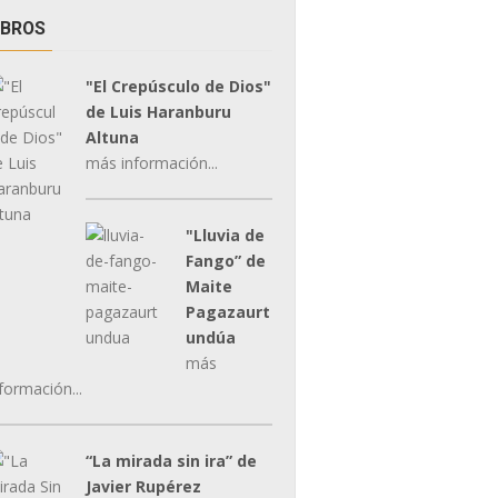
IBROS
"El Crepúsculo de Dios"
de Luis Haranburu
Altuna
más información...
"Lluvia de
Fango” de
Maite
Pagazaurt
undúa
más
formación...
“La mirada sin ira” de
Javier Rupérez