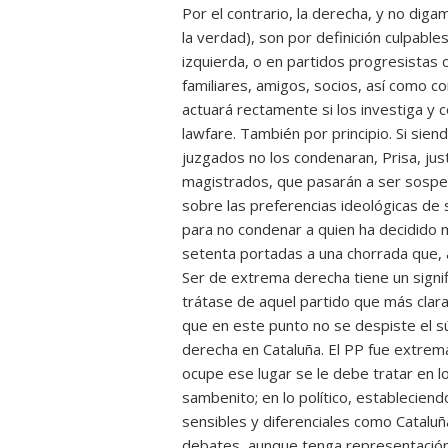
Por el contrario, la derecha, y no diga
la verdad), son por definición culpable
izquierda, o en partidos progresistas 
familiares, amigos, socios, así como co
actuará rectamente si los investiga y 
lawfare. También por principio. Si sien
juzgados no los condenaran, Prisa, jus
magistrados, que pasarán a ser sospe
sobre las preferencias ideológicas de 
para no condenar a quien ha decidido mi
setenta portadas a una chorrada que, 
Ser de extrema derecha tiene un signif
trátase de aquel partido que más clar
que en este punto no se despiste el s
derecha en Cataluña. El PP fue extrema
ocupe ese lugar se le debe tratar en l
sambenito; en lo político, estableciend
sensibles y diferenciales como Catalu
debates, aunque tenga representación