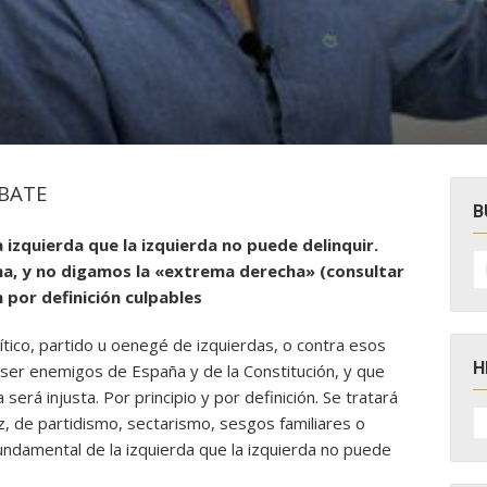
EBATE
B
 izquierda que la izquierda no puede delinquir.
B
cha, y no digamos la «extrema derecha» (consultar
po
n por definición culpables
lítico, partido u oenegé de izquierdas, o contra esos
H
ser enemigos de España y de la Constitución, y que
 será injusta. Por principio y por definición. Se tratará
H
, de partidismo, sectarismo, sesgos familiares o
D
N
fundamental de la izquierda que la izquierda no puede