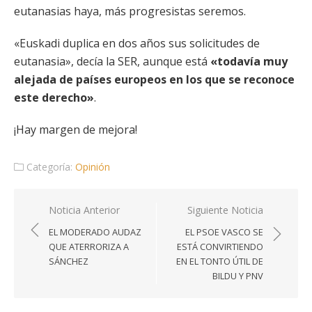
eutanasias haya, más progresistas seremos.
«Euskadi duplica en dos años sus solicitudes de
eutanasia», decía la SER, aunque está
«todavía muy
alejada de países europeos en los que se reconoce
este derecho»
.
¡Hay margen de mejora!
Categoría:
Opinión
Navegación
Noticia Anterior
Siguiente Noticia
de
EL MODERADO AUDAZ
EL PSOE VASCO SE
entradas
QUE ATERRORIZA A
ESTÁ CONVIRTIENDO
SÁNCHEZ
EN EL TONTO ÚTIL DE
BILDU Y PNV