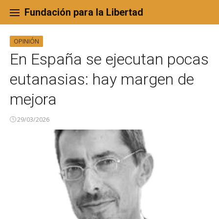
Skip
to
Fundación para la Libertad
content
OPINIÓN
En España se ejecutan pocas
eutanasias: hay margen de
mejora
29/03/2026