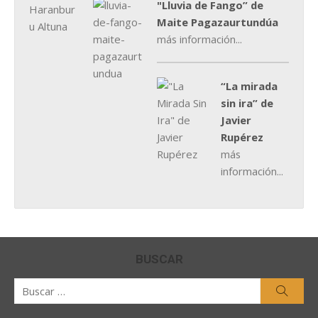
"Lluvia de Fango” de
Maite Pagazaurtundúa
más información...
“La mirada
sin ira” de
Javier
Rupérez
más
información...
BUSCAR
Buscar
Busca
por: