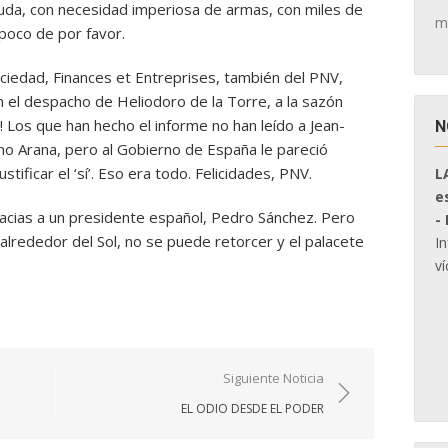
da, con necesidad imperiosa de armas, con miles de
m
poco de por favor.
ciedad, Finances et Entreprises, también del PNV,
n el despacho de Heliodoro de la Torre, a la sazón
 Los que han hecho el informe no han leído a Jean-
N
no Arana, pero al Gobierno de España le pareció
stificar el ‘sí’. Eso era todo. Felicidades, PNV.
L
e
acias a un presidente español, Pedro Sánchez. Pero
-
a alrededor del Sol, no se puede retorcer y el palacete
I
ví
Siguiente Noticia
EL ODIO DESDE EL PODER