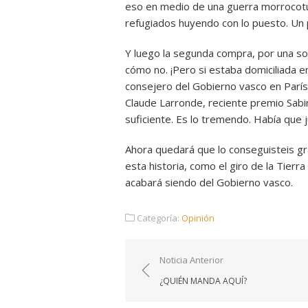
eso en medio de una guerra morrocotu
refugiados huyendo con lo puesto. Un 
Y luego la segunda compra, por una so
cómo no. ¡Pero si estaba domiciliada e
consejero del Gobierno vasco en París!
Claude Larronde, reciente premio Sabi
suficiente. Es lo tremendo. Había que ju
Ahora quedará que lo conseguisteis gr
esta historia, como el giro de la Tierr
acabará siendo del Gobierno vasco.
Categoría:
Opinión
Navegación
Noticia Anterior
de
¿QUIÉN MANDA AQUÍ?
entradas