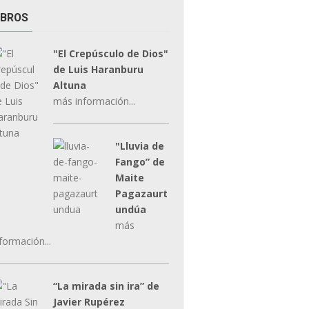
IBROS
"El Crepúsculo de Dios"
de Luis Haranburu
Altuna
más información...
"Lluvia de
Fango” de
Maite
Pagazaurt
undúa
más
formación...
“La mirada sin ira” de
Javier Rupérez