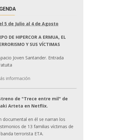
GENDA
el 5 de Julio al 4 de Agosto
XPO DE HIPERCOR A ERMUA, EL
ERRORISMO Y SUS VÍCTIMAS
spacio Joven Santander. Entrada
atuita
ás información
streno de "Trece entre mil" de
ñaki Arteta en Netflix.
n documental en él se narran los
estimonios de 13 familias víctimas de
 banda terrorista ETA.