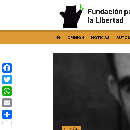
Skip
to
Fundación p
content
la Libertad
OPINIÓN
NOTICIAS
AUTOR
Facebook
Twitter
WhatsApp
Email
Compartir
OPINIÓN