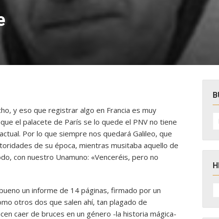
e
B
ho, y eso que registrar algo en Francia es muy
B
ra que el palacete de París se lo quede el PNV no tiene
po
 actual. Por
lo que siempre nos quedará Galileo, que
utoridades de su época, mientras musitaba aquello de
odo, con nuestro Unamuno: «Venceréis, pero no
H
H
bueno un informe de 14 páginas, firmado por un
D
N
como otros dos que salen ahí, tan plagado de
acen caer de bruces en un género -la historia mágica-