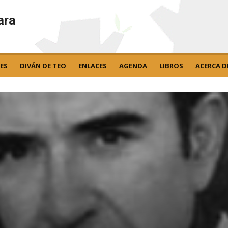
ara
ES
DIVÁN DE TEO
ENLACES
AGENDA
LIBROS
ACERCA D