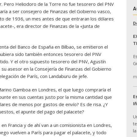
ir. Pero Heliodoro de la Torre no fue tesorero del PNV
A
aría a ser consejero de Finanzas del Gobierno vasco,
to de 1936, un mes antes de que entraran los dólares
D
cete-, era director de Finanzas de la «Junta de
E
T
uenta del Banco de España en Bilbao, se emitieron el
 hubiera sido también entonces tesorero del PNV
E
rtido. Y el otro supuesto tesorero del PNV, Agustín
Gr
 su asesor en la Consejería de Finanzas del Gobierno
Delegación de París, con Landaburu de jefe.
m
 Marino Gamboa en Londres, el que luego compraría el
E
punte en sus cuentas justo por la misma cantidad que
I
lares de menos por gastos de envío? Es de risa. ¿Y
uestos, el apunte del pago del palacete?
U
t
 en Francia y de ahí van a un comisionista en Londres,
la
luego vuelven a París para pagar el palacete, y todo