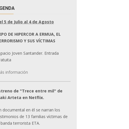
GENDA
el 5 de Julio al 4 de Agosto
XPO DE HIPERCOR A ERMUA, EL
ERRORISMO Y SUS VÍCTIMAS
spacio Joven Santander. Entrada
atuita
ás información
streno de "Trece entre mil" de
ñaki Arteta en Netflix.
n documental en él se narran los
estimonios de 13 familias víctimas de
 banda terrorista ETA.