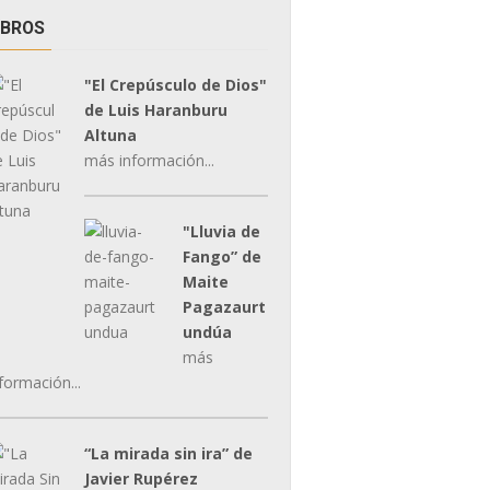
IBROS
"El Crepúsculo de Dios"
de Luis Haranburu
Altuna
más información...
"Lluvia de
Fango” de
Maite
Pagazaurt
undúa
más
formación...
“La mirada sin ira” de
Javier Rupérez