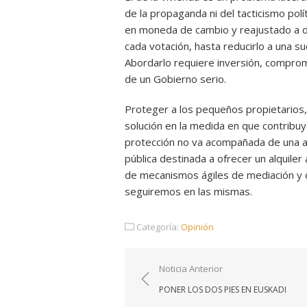
de la propaganda ni del tacticismo pol
en moneda de cambio y reajustado a d
cada votación, hasta reducirlo a una 
Abordarlo requiere inversión, comprom
de un Gobierno serio.
Proteger a los pequeños propietarios
solución en la medida en que contribuya
protección no va acompañada de una ap
pública destinada a ofrecer un alquiler
de mecanismos ágiles de mediación y c
seguiremos en las mismas.
Categoría:
Opinión
Navegación
Noticia Anterior
de
PONER LOS DOS PIES EN EUSKADI
entradas