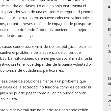
 de la lucha de clases. Lo que no solo distorsiona el
A
lquilar, derivado de una creciente inseguridad jurídica
eños propietarios en un nuevo colectivo vulnerable,
D
linos, durante meses o años de impagos, de prosperar
E
ahucios que defiende Podemos, poniendo su mejor
T
(donde de todo hay).
E
s casos concretos, eximir de ciertas obligaciones a los
Gr
esuelve el problema de la ausencia de un parque
absorber situaciones de emergencia social mediante la
m
initiva, sin tener que depender de la buena voluntad o
 económica de ciudadanos particulares.
E
r esa clase de soluciones frente a un problema que
I
y bajas de la sociedad, no funciona como es debido ni
 quien no puede pagar como quien no puede cobrar,
U
ón injusta.
t
la
ante y transversal que no puede seguir siendo rehén