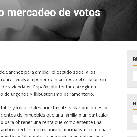
 o mercadeo de votos
B
de Sánchez para ampliar el escudo social a los
B
po
alquiler vuelve
a poner de manifiesto el callejón sin
a de vivienda en España, al intentar corregir un
 de urgencia y filibusterismo parlamentario.
H
able y los jeltzales aciertan al señalar que no es lo
ientos de inmuebles que una familia o un particular
H
D
rido para obtener una renta que complemente una
N
ar ambos perfiles en una misma normativa –como hace
imenta un falso debate que insiste en enfrentar a