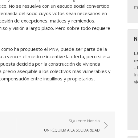
ítico. No se resuelve con un escudo social convertido
m
emanda del socio cuyos votos sean necesarios en
sucesión de excepciones, matices y remiendos.
iso y visión a largo plazo. Pero sobre todo requiere
N
, como ha propuesto el PNV, puede ser parte de la
L
 a vencer el miedo e incentive la oferta, pero si esa
e
uesta decidida por la construcción de vivienda
-
 a precio asequible a los colectivos más vulnerables y
I
ompensación entre inquilinos y propietarios,
ví
Siguiente Noticia
UN RÉQUIEM A LA SOLIDARIDAD