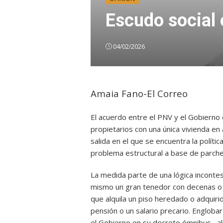
Escudo social
04/02/2026
Amaia Fano-El Correo
El acuerdo entre el PNV y el Gobierno 
propietarios con una única vivienda en 
salida en el que se encuentra la polític
problema estructural a base de parches
La medida parte de una lógica incontest
mismo un gran tenedor con decenas o c
que alquila un piso heredado o adqui
pensión o un salario precario. Englob
el Gobierno en su decreto ómnibus– al