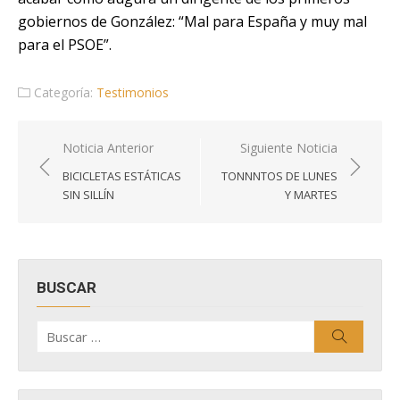
gobiernos de González: “Mal para España y muy mal
para el PSOE”.
Categoría:
Testimonios
Navegación
Noticia Anterior
Siguiente Noticia
de
BICICLETAS ESTÁTICAS
TONNNTOS DE LUNES
entradas
SIN SILLÍN
Y MARTES
BUSCAR
Buscar
Buscar
por: