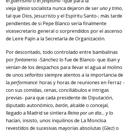
él
guerrismo
o el
felipismo –
que para la
vieja
Iglesia
socialista nunca dejaron de ser
uno y trino
,
tal que Dios, Jesucristo y el Espíritu Santo-; más tarde
pendientes de si Pepe Blanco sería finalmente
vicesecretario general o sorprendidos por el ascenso
de Leire Pajín a la Secretaría de Organización.
Por descontado, todo controlado entre bambalinas
por
fontaneros
-Sánchez lo fue de Blanco- que iban y
venían de los despachos para llevar el agua al molino
de unos
señoritos
siempre atentos a la importancia de
la
performance
: horas y horas de reuniones en Ferraz -
con sus comidas, cenas, conciliábulos e intrigas
previas- para que cada presidente de Diputación,
diputado autonómico,
barón
, alcalde o concejal,
llegado a Madrid se sintiera
Reina por un día
… y
lo
hacían, insisto, unos inquilinos de La Moncloa
revestidos de sucesivas mayorías absolutas (Glez) o