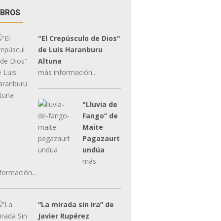
IBROS
"El Crepúsculo de Dios"
de Luis Haranburu
Altuna
más información...
"Lluvia de
Fango” de
Maite
Pagazaurt
undúa
más
formación...
“La mirada sin ira” de
Javier Rupérez