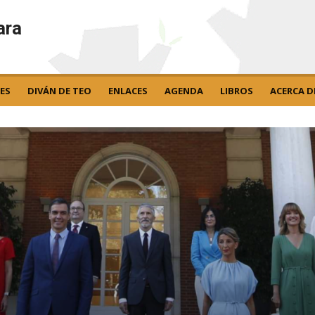
ara
ES
DIVÁN DE TEO
ENLACES
AGENDA
LIBROS
ACERCA D