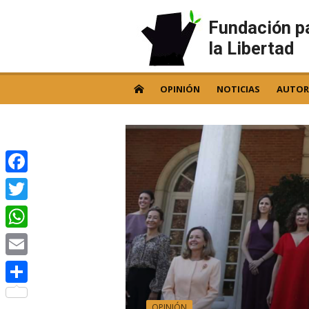
Skip
to
Fundación p
content
la Libertad
OPINIÓN
NOTICIAS
AUTOR
Facebook
Twitter
WhatsApp
Email
Compartir
OPINIÓN