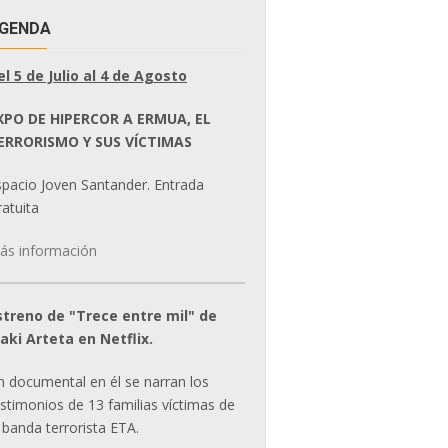
GENDA
el 5 de Julio al 4 de Agosto
XPO DE HIPERCOR A ERMUA, EL
ERRORISMO Y SUS VÍCTIMAS
spacio Joven Santander. Entrada
atuita
ás información
streno de "Trece entre mil" de
ñaki Arteta en Netflix.
n documental en él se narran los
estimonios de 13 familias víctimas de
 banda terrorista ETA.