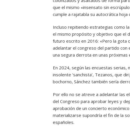
colonizados y asaltados de forma part
que el mismo «insensato sin escrúpul
cumple a rajatabla su autocrática hoja 
Incluso repitiendo estrategias como l
el mismo propósito y objetivo que el dia
futuro escrito en 2016: «Pero la gota 
adelantar el congreso del partido con e
una segura derrota en unas próximas e
En 2024, según las encuestas serias,
insolente ‘sanchista’, Tezanos, que dir
bochorno, Sánchez también sería derro
Por ello no se atreve a adelantar las 
del Congreso para aprobar leyes y de
aprobación de un concierto económico 
materializarse supondría el fin de la so
españoles.