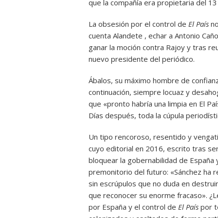
que la compañía era propietaria del 13 
La obsesión por el control de
El País
no
cuenta Alandete , echar a Antonio Caño
ganar la moción contra Rajoy y tras re
nuevo presidente del periódico.
Ábalos, su máximo hombre de confianz
continuación, siempre locuaz y desaho
que «pronto habría una limpia en El Pa
Días después, toda la cúpula periodísti
Un tipo rencoroso, resentido y vengati
cuyo editorial en 2016, escrito tras se
bloquear la gobernabilidad de España y
premonitorio del futuro: «Sánchez ha r
sin escrúpulos que no duda en destruir
que reconocer su enorme fracaso». ¿Le
por España y el control de
El País
por t