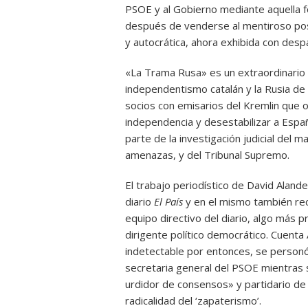
PSOE y al Gobierno mediante aquella f
después de venderse al mentiroso posto
y autocrática, ahora exhibida con desp
«La Trama Rusa» es un extraordinario t
independentismo catalán y la Rusia de
socios con emisarios del Kremlin que o
independencia y desestabilizar a Españ
parte de la investigación judicial del 
amenazas, y del Tribunal Supremo.
El trabajo periodístico de David Alan
diario
El País
y en el mismo también rec
equipo directivo del diario, algo más p
dirigente político democrático. Cuent
indetectable por entonces, se personó e
secretaria general del PSOE mientras 
urdidor de consensos» y partidario de r
radicalidad del ‘zapaterismo’.