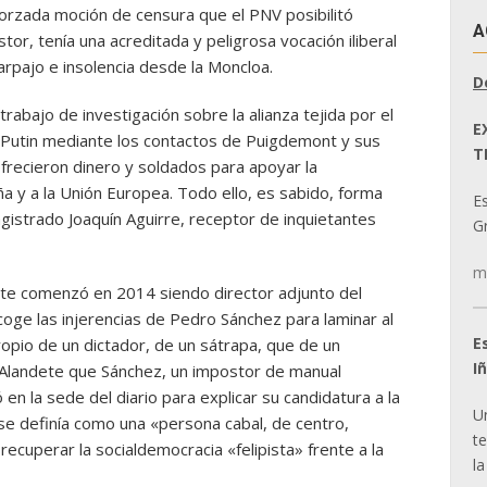
orzada moción de censura que el PNV posibilitó
A
r, tenía una acreditada y peligrosa vocación iliberal
arpajo e insolencia desde la Moncloa.
D
rabajo de investigación sobre la alianza tejida por el
E
 Putin mediante los contactos de Puigdemont y sus
T
frecieron dinero y soldados para apoyar la
a y a la Unión Europea. Todo ello, es sabido, forma
E
magistrado Joaquín Aguirre, receptor de inquietantes
Gr
m
dete comenzó en 2014 siendo director adjunto del
oge las injerencias de Pedro Sánchez para laminar al
E
ropio de un dictador, de un sátrapa, que de un
I
a Alandete que Sánchez, un impostor de manual
n la sede del diario para explicar su candidatura a la
U
se definía como una «persona cabal, de centro,
t
ecuperar la socialdemocracia «felipista» frente a la
la