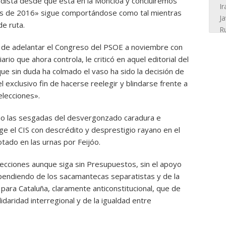
idista desde que está en la Moncloa y concluiremos
os de 2016» sigue comportándose como tal mientras
de ruta.
a de adelantar el Congreso del PSOE a noviembre con
rio que ahora controla, le criticó en aquel editorial del
que sin duda ha colmado el vaso ha sido la decisión de
l exclusivo fin de hacerse reelegir y blindarse frente a
lecciones».
 no las sesgadas del desvergonzado caradura e
ige el CIS con descrédito y desprestigio rayano en el
tado en las urnas por Feijóo.
elecciones aunque siga sin Presupuestos, sin el apoyo
pendiendo de los sacamantecas separatistas y de la
para Cataluña, claramente anticonstitucional, que de
lidaridad interregional y de la igualdad entre