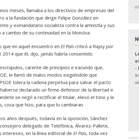
m
unos meses, llamaba a los directivos de empresas del
ro a la fundación que dirige Felipe González en
dente y exmandatario socialista contra la amnistía y sus
 a cambio de su continuidad en la Moncloa.
N
so que en aquel encuentro en
El País
criticó a Rajoy por
 2014 que él, dijo, jamás habría consentido.
L
e
escrúpulos, carente de principios e iracundo que,
-
PSOE, le llamó de malos modos exigiéndole que
I
l PSOE tolera la cadena perpetua para salvar el pacto
ví
 haberse declarado un firme defensor de la libertad e
dete se negó a rectificar el titular, elevó el tono y le
es, cosa que hizo, para que lo cambiaran.
os años después, todavía en la oposición, Sánchez
 consejero delegado de Telefónica, Álvarez-Pallete,
 intereses, en la línea editorial de
El País
, toda vez