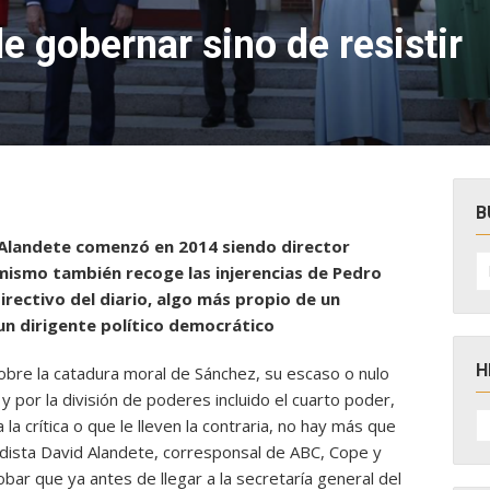
e gobernar sino de resistir
B
d Alandete comenzó en 2014 siendo director
B
l mismo también recoge las injerencias de Pedro
po
irectivo del diario, algo más propio de un
un dirigente político democrático
H
obre la catadura moral de Sánchez, su escaso o nulo
 por la división de poderes incluido el cuarto poder,
H
la crítica o que le lleven la contraria, no hay más que
D
N
odista David Alandete, corresponsal de ABC, Cope y
ar que ya antes de llegar a la secretaría general del