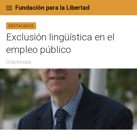
Skip
to
Fundación para la Libertad
content
DESTACADOS
Exclusión lingüística en el
empleo público
03/07/2026