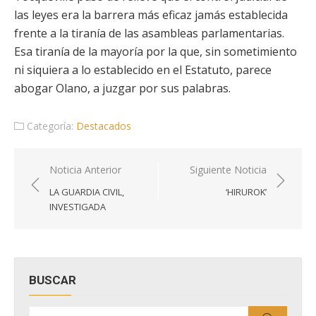
las leyes era la barrera más eficaz jamás establecida
frente a la tiranía de las asambleas parlamentarias.
Esa tiranía de la mayoría por la que, sin sometimiento
ni siquiera a lo establecido en el Estatuto, parece
abogar Olano, a juzgar por sus palabras.
Categoría:
Destacados
Navegación
Noticia Anterior
Siguiente Noticia
de
LA GUARDIA CIVIL,
‘HIRUROK’
entradas
INVESTIGADA
BUSCAR
Buscar