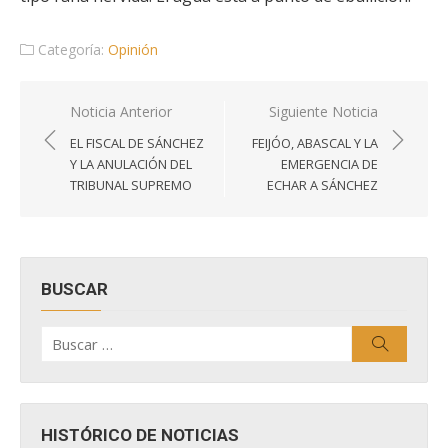
Categoría:
Opinión
Navegación
Noticia Anterior
Siguiente Noticia
de
EL FISCAL DE SÁNCHEZ
FEIJÓO, ABASCAL Y LA
entradas
Y LA ANULACIÓN DEL
EMERGENCIA DE
TRIBUNAL SUPREMO
ECHAR A SÁNCHEZ
BUSCAR
Buscar
Buscar
por:
HISTÓRICO DE NOTICIAS