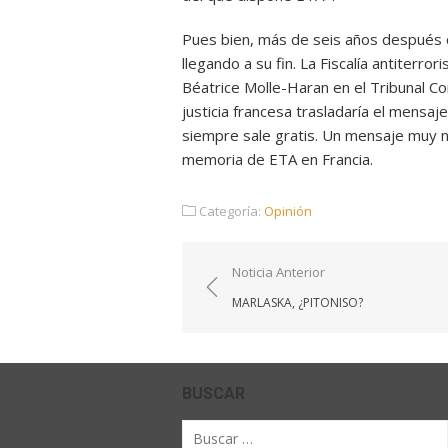
Pues bien, más de seis años después de 
llegando a su fin. La Fiscalía antiterro
Béatrice Molle-Haran en el Tribunal Cor
justicia francesa trasladaría el mensa
siempre sale gratis. Un mensaje muy ne
memoria de ETA en Francia.
Categoría:
Opinión
Navegación
Noticia Anterior
de
MARLASKA, ¿PITONISO?
entradas
BUSCAR
Buscar
por: