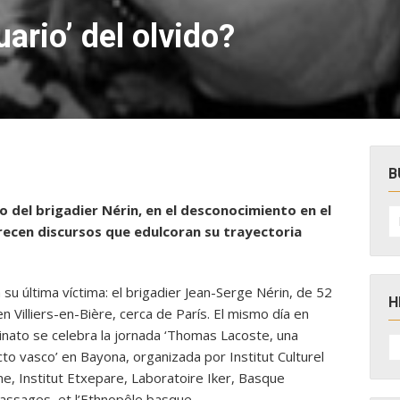
uario’ del olvido?
B
 del brigadier Nérin, en el desconocimiento en el
B
po
orecen discursos que edulcoran su trayectoria
u última víctima: el brigadier Jean-Serge Nérin, de 52
H
n Villiers-en-Bière, cerca de París. El mismo día en
nato se celebra la jornada ‘Thomas Lacoste, una
H
D
cto vasco’ en Bayona, organizada por Institut Culturel
N
, Institut Etxepare, Laboratoire Iker, Basque
assages, et l’Ethnopôle basque.