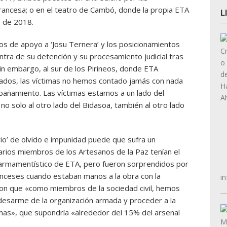
 francesa; o en el teatro de Cambó, donde la propia ETA
L
o de 2018.
s de apoyo a ‘Josu Ternera’ y los posicionamientos
ontra de su detención y su procesamiento judicial tras
 Sin embargo, al sur de los Pirineos, donde ETA
ntados, las víctimas no hemos contado jamás con nada
pañamiento. Las víctimas estamos a un lado del
 no solo al otro lado del Bidasoa, también al otro lado
io’ de olvido e impunidad puede que sufra un
rios miembros de los Artesanos de la Paz tenían el
 armamentístico de ETA, pero fueron sorprendidos por
anceses cuando estaban manos a la obra con la
in
ron que «como miembros de la sociedad civil, hemos
desarme de la organización armada y proceder a la
rmas», que supondría «alrededor del 15% del arsenal