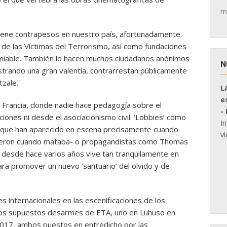
m
tiene contrapesos en nuestro país, afortunadamente.
 de las Víctimas del Terrorismo, así como fundaciones
comiable. También lo hacen muchos ciudadanos anónimos
N
trando una gran valentía, contrarrestan públicamente
tzale.
L
e
 Francia, donde nadie hace pedagogía sobre el
-
ciones ni desde el asociacionismo civil. ‘Lobbies’ como
I
 -que han aparecido en escena precisamente cuando
ví
icieron cuando mataba- o propagandistas como Thomas
e desde hace varios años vive tan tranquilamente en
ara promover un nuevo ‘santuario’ del olvido y de
s internacionales en las escenificaciones de los
 los supuestos desarmes de ETA, uno en Luhuso en
2017, ambos puestos en entredicho por las