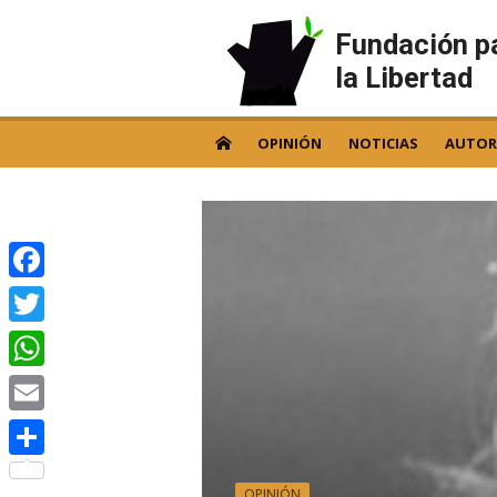
Skip
to
Fundación p
content
la Libertad
OPINIÓN
NOTICIAS
AUTOR
Facebook
Twitter
WhatsApp
Email
Compartir
OPINIÓN