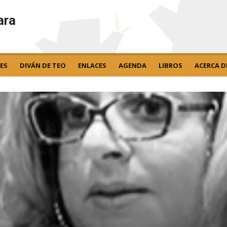
ara
ES
DIVÁN DE TEO
ENLACES
AGENDA
LIBROS
ACERCA D