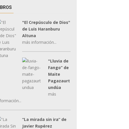
IBROS
"El Crepúsculo de Dios"
de Luis Haranburu
Altuna
más información...
"Lluvia de
Fango” de
Maite
Pagazaurt
undúa
más
formación...
“La mirada sin ira” de
Javier Rupérez