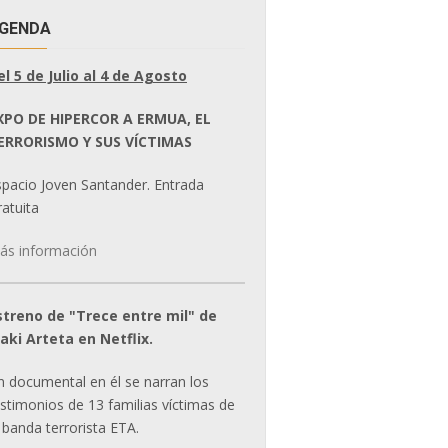
GENDA
el 5 de Julio al 4 de Agosto
XPO DE HIPERCOR A ERMUA, EL
ERRORISMO Y SUS VÍCTIMAS
spacio Joven Santander. Entrada
atuita
ás información
streno de "Trece entre mil" de
ñaki Arteta en Netflix.
n documental en él se narran los
estimonios de 13 familias víctimas de
 banda terrorista ETA.