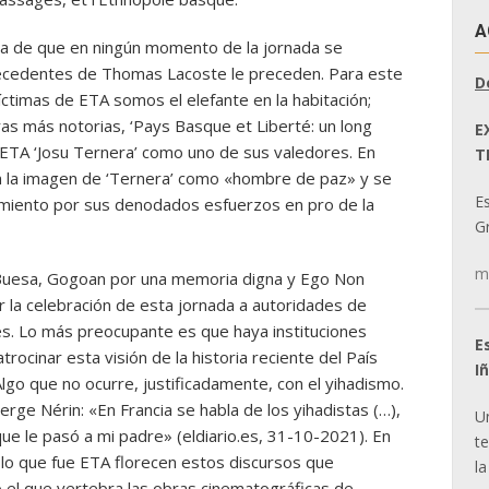
A
a de que en ningún momento de la jornada se
tecedentes de Thomas Lacoste le preceden. Para este
D
 víctimas de ETA somos el elefante en la habitación;
ras más notorias, ‘Pays Basque et Liberté: un long
E
de ETA ‘Josu Ternera’ como uno de sus valedores. En
T
 la imagen de ‘Ternera’ como «hombre de paz» y se
E
miento por sus denodados esfuerzos en pro de la
Gr
m
 Buesa, Gogoan por una memoria digna y Ego Non
la celebración de esta jornada a autoridades de
és. Lo más preocupante es que haya instituciones
E
trocinar esta visión de la historia reciente del País
I
go que no ocurre, justificadamente, con el yihadismo.
erge Nérin: «En Francia se habla de los yihadistas (…),
U
ue le pasó a mi padre» (eldiario.es, 31-10-2021). En
t
lo que fue ETA florecen estos discursos que
la
o el que vertebra las obras cinematográficas de