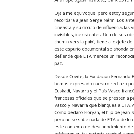
Ojalá me equivoque, pero estoy segur
recordará a Jean-Serge Nérin. Los an
cineasta y su círculo de influencia, las
invisibles, inexistentes. Una de sus ob
chemin vers la paix’, tiene al exjefe 
este espurio documental se ahonda en
defiende que ETA merece un reconoci
paz.
Desde Covite, la Fundación Fernando
hemos expresado nuestro rechazo por 
Euskadi, Navarra y el País Vasco franc
francesas oficiales que se presten a pa
Vasco y Navarra que blanquea a ETA. Al
Como declaró Floryan, el hijo de Jean-S
pero no se sabe nada de ETA o de lo q
este contexto de desconocimiento de 
edulcoran su trayectoria criminal, com