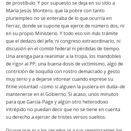
de prostíbulo. Y por supuesto se deja en su sitio a
María Jesús Montero, que la pobre con tanto
pluriempleo no se enteraba de lo que ocurría en
Ferraz, donde se supone que ejerce de número dos, ni
en su propio Ministerio. Y todo eso sin más trámite
que el dedazo del jefe; ni congreso extraordinario, ni
discusión en el comité federal ni pérdidas de tiempo.
Una arenga para reanimar a la tropa, los mandobles
de rigor al PP, una buena dosis de victimismo, algo de
contrición de boquilla con rostro demacrado y gesto
muy serio y a dejarse vitorear cuando exprese su
firme voluntad –como si alguien la pusiera en duda–de
mantenerse en el Gobierno. Si acaso, unos minutos
para que García-Page y algún otro heterodoxo
intrépido no puedan decir que no se tiene en cuenta
su derecho a ejercer de tristes versos sueltos.
Ocurre que ni a los cesados ni a sus remplazantes los