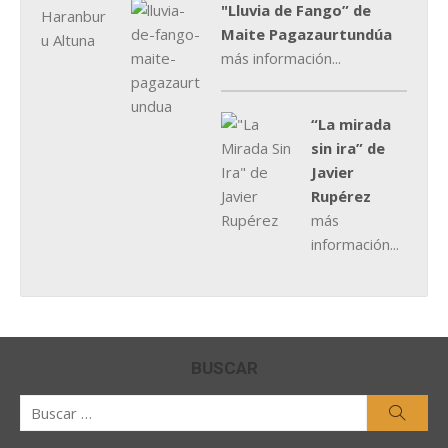
"Lluvia de Fango” de
Maite Pagazaurtundúa
más información...
“La mirada
sin ira” de
Javier
Rupérez
más
información...
BUSCAR
Buscar
Busca
por: