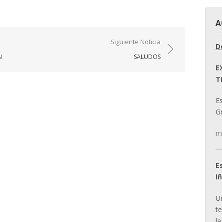
A
Siguiente Noticia
D
N
SALUDOS
E
T
E
Gr
m
E
I
U
t
la