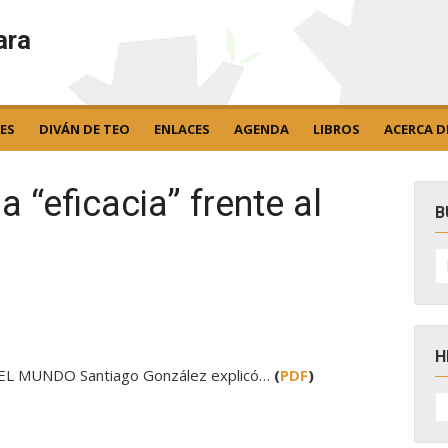
ara
ES
DIVÁN DE TEO
ENLACES
AGENDA
LIBROS
ACERCA D
 “eficacia” frente al
B
B
po
H
de EL MUNDO Santiago González explicó…
(
PDF
)
H
D
N