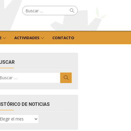
Buscar
Buscar
por:
E
ACTIVIDADES
CONTACTO
USCAR
uscar
Buscar
r:
ISTÓRICO DE NOTICIAS
ISTÓRICO
E
OTICIAS