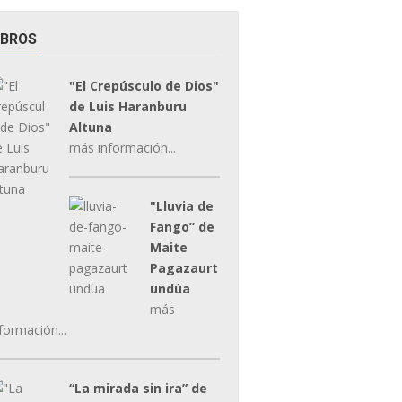
IBROS
"El Crepúsculo de Dios"
de Luis Haranburu
Altuna
más información...
"Lluvia de
Fango” de
Maite
Pagazaurt
undúa
más
formación...
“La mirada sin ira” de