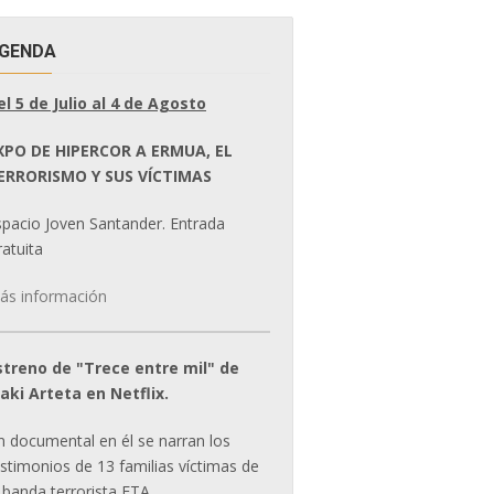
GENDA
el 5 de Julio al 4 de Agosto
XPO DE HIPERCOR A ERMUA, EL
ERRORISMO Y SUS VÍCTIMAS
spacio Joven Santander. Entrada
atuita
ás información
streno de "Trece entre mil" de
ñaki Arteta en Netflix.
n documental en él se narran los
estimonios de 13 familias víctimas de
 banda terrorista ETA.