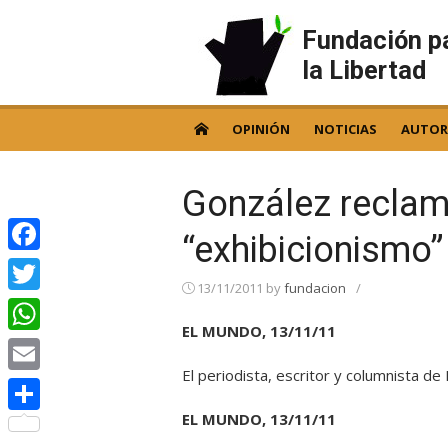
Skip
to
Fundación p
content
la Libertad
OPINIÓN
NOTICIAS
AUTOR
González reclama
“exhibicionismo”
Facebook
13/11/2011
by
fundacion
/
Twitter
EL MUNDO, 13/11/11
WhatsApp
El periodista, escritor y columnista 
Email
EL MUNDO, 13/11/11
Compartir