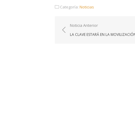
Categoría:
Noticias
Navegación
Noticia Anterior
de
LA CLAVE ESTARÁ EN LA MOVILIZACIÓ
entradas