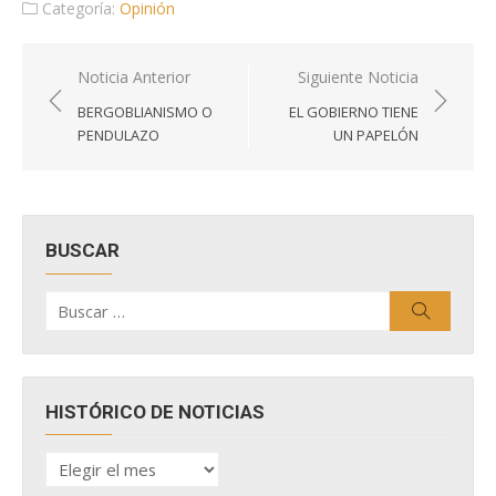
Categoría:
Opinión
Navegación
Noticia Anterior
Siguiente Noticia
de
BERGOBLIANISMO O
EL GOBIERNO TIENE
entradas
PENDULAZO
UN PAPELÓN
BUSCAR
Buscar
Buscar
por:
HISTÓRICO DE NOTICIAS
HISTÓRICO
DE
NOTICIAS