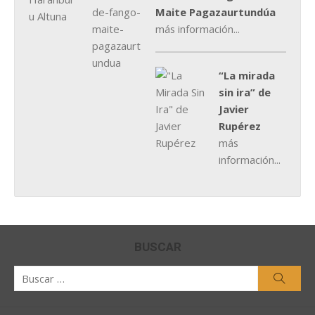
Maite Pagazaurtundúa
más información...
“La mirada
sin ira” de
Javier
Rupérez
más
información...
BUSCAR
Buscar
Busca
por: