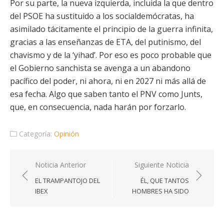
Por su parte, la nueva izquierda, incluida la que dentro
del PSOE ha sustituido a los socialdemócratas, ha
asimilado tácitamente el principio de la guerra infinita,
gracias a las enseñanzas de ETA, del putinismo, del
chavismo y de la ‘yihad’. Por eso es poco probable que
el Gobierno sanchista se avenga a un abandono
pacífico del poder, ni ahora, ni en 2027 ni más allá de
esa fecha. Algo que saben tanto el PNV como Junts,
que, en consecuencia, nada harán por forzarlo.
Categoría:
Opinión
Navegación
Noticia Anterior
Siguiente Noticia
de
EL TRAMPANTOJO DEL
ÉL, QUE TANTOS
entradas
IBEX
HOMBRES HA SIDO